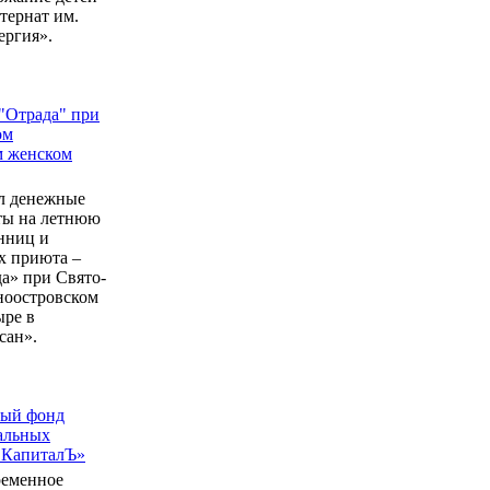
ернат им.
ергия».
"Отрада" при
ом
м женском
л денежные
еты на летнюю
нниц и
 приюта –
а» при Свято-
ноостровском
ыре в
сан».
ный фонд
альных
 КапиталЪ»
ременное