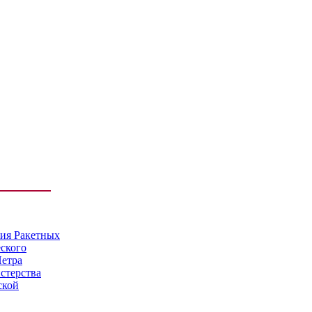
мия Ракетных
еского
Петра
стерства
ской