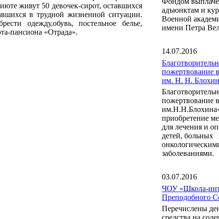
Фондом выплаче
июте живут 50 девочек-сирот, оставшихся
адъюнктам и ку
авшихся в трудной жизненной ситуации.
Военной акаде
ести одежду,обувь, постельное белье,
имени Петра Вел
та-пансиона «Отрада».
14.07.2016
Благотворительн
пожертвование 
им. Н. Н. Блох
Благотворительн
пожертвование 
им.Н.Н.Блохина
приобретение м
для лечения и о
детей, больных
онкологическим
заболеваниями.
03.07.2016
ЧОУ «Школа-инт
Преподобного С
Перечислены де
средства на сод