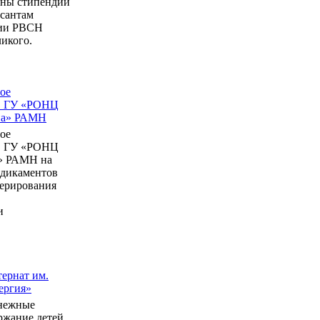
ны стипендии
рсантам
мии РВСН
икого.
ое
в ГУ «РОНЦ
ина» РАМН
ое
в ГУ «РОНЦ
» РАМН на
едикаментов
перирования
и
ернат им.
ергия»
нежные
ержание детей