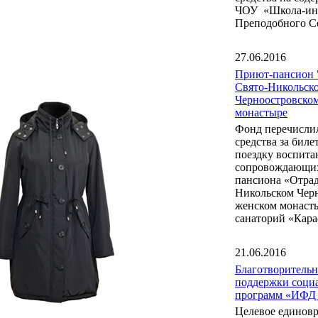
ЧОУ «Школа-инт
Преподобного С
27.06.2016
Приют-пансион 
Свято-Никольск
Черноостровско
монастыре
Фонд перечисли
средства за бил
поездку воспита
сопровождающих
пансиона «Отрад
Никольском Чер
женском монаст
санаторий «Кара
21.06.2016
Благотворитель
поддержки соци
программ «ИФД
Целевое единов