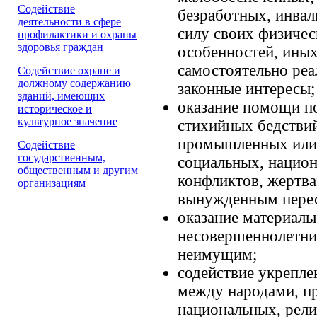
Содействие
безработных, инвал
деятельности в сфере
силу своих физичес
профилактики и охраны
здоровья граждан
особенностей, иных
самостоятельно реа
Содействие охране и
должному содержанию
законные интересы;
зданий, имеющих
оказание помощи по
историческое и
культурное значение
стихийных бедствий
промышленных или 
Cодействие
государственным,
социальных, нацио
общественным и другим
конфликтов, жертва
организациям
вынужденным перес
оказание материал
несовершеннолетни
неимущим;
содействие укрепле
между народами, п
национальных, рел