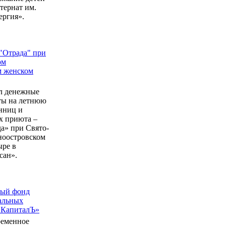
ернат им.
ергия».
"Отрада" при
ом
м женском
л денежные
еты на летнюю
нниц и
 приюта –
а» при Свято-
ноостровском
ыре в
сан».
ный фонд
альных
 КапиталЪ»
ременное