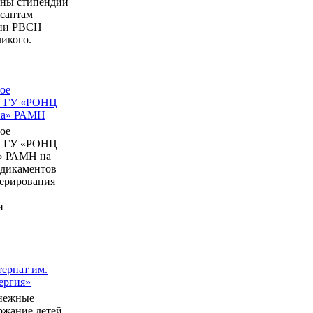
ны стипендии
рсантам
мии РВСН
икого.
ое
в ГУ «РОНЦ
ина» РАМН
ое
в ГУ «РОНЦ
» РАМН на
едикаментов
перирования
и
ернат им.
ергия»
нежные
ержание детей