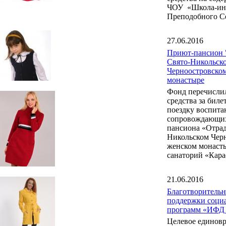
ЧОУ «Школа-инт
Преподобного С
27.06.2016
Приют-пансион 
Свято-Никольск
Черноостровско
монастыре
Фонд перечисли
средства за бил
поездку воспита
сопровождающих
пансиона «Отрад
Никольском Чер
женском монаст
санаторий «Кара
21.06.2016
Благотворитель
поддержки соци
программ «ИФД
Целевое единов