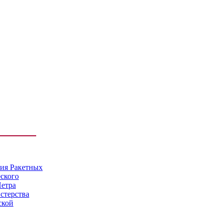
мия Ракетных
еского
Петра
стерства
ской