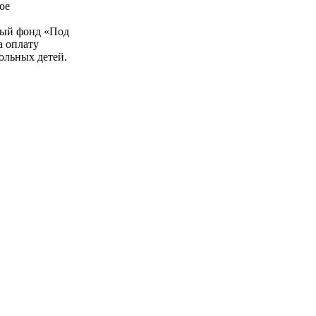
ое
в
ный фонд «Под
а оплату
ольных детей.