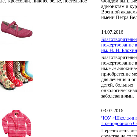
ые, кроссовки, нижнее белье, постельное
Фондом выплаче
адъюнктам и ку
Военной акаде
имени Петра Вел
14.07.2016
Благотворительн
пожертвование 
им. Н. Н. Блох
Благотворительн
пожертвование 
им.Н.Н.Блохина
приобретение м
для лечения и о
детей, больных
онкологическим
заболеваниями.
03.07.2016
ЧОУ «Школа-инт
Преподобного С
Перечислены де
средства на сод