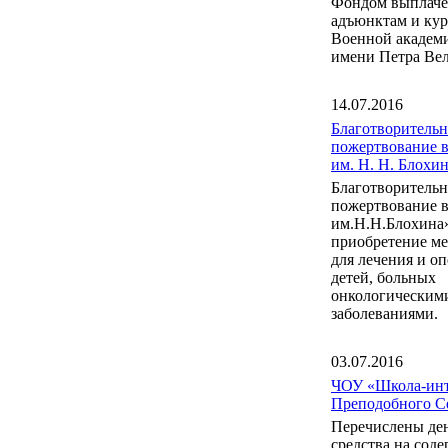
Фондом выплаче
адъюнктам и ку
Военной акаде
имени Петра Вел
14.07.2016
Благотворительн
пожертвование 
им. Н. Н. Блох
Благотворительн
пожертвование 
им.Н.Н.Блохина
приобретение м
для лечения и о
детей, больных
онкологическим
заболеваниями.
03.07.2016
ЧОУ «Школа-инт
Преподобного С
Перечислены де
средства на сод