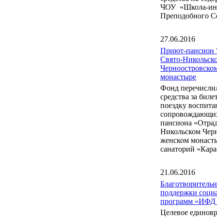
ЧОУ «Школа-инт
Преподобного С
27.06.2016
Приют-пансион 
Свято-Никольск
Черноостровско
монастыре
Фонд перечисли
средства за бил
поездку воспита
сопровождающих
пансиона «Отрад
Никольском Чер
женском монаст
санаторий «Кара
21.06.2016
Благотворитель
поддержки соци
программ «ИФД
Целевое единов