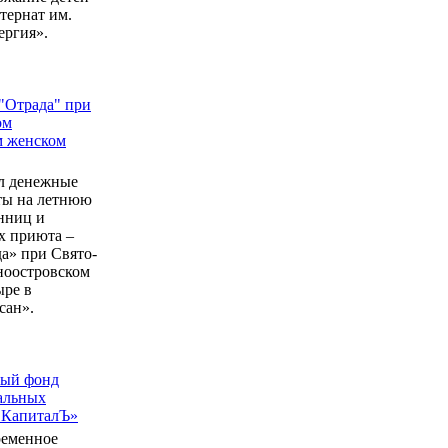
ернат им.
ергия».
"Отрада" при
ом
м женском
л денежные
еты на летнюю
нниц и
 приюта –
а» при Свято-
ноостровском
ыре в
сан».
ный фонд
альных
 КапиталЪ»
ременное