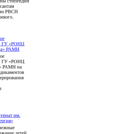
ны стипендии
рсантам
мии РВСН
икого.
ое
в ГУ «РОНЦ
ина» РАМН
ое
в ГУ «РОНЦ
» РАМН на
едикаментов
перирования
и
ернат им.
ергия»
нежные
ержание детей