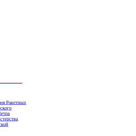
мия Ракетных
еского
Петра
стерства
ской