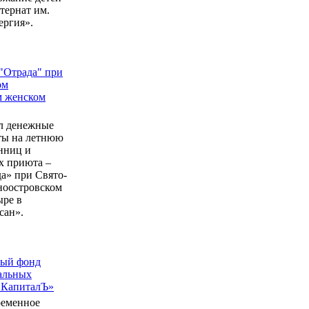
ернат им.
ергия».
"Отрада" при
ом
м женском
л денежные
еты на летнюю
нниц и
 приюта –
а» при Свято-
ноостровском
ыре в
сан».
ный фонд
альных
 КапиталЪ»
ременное