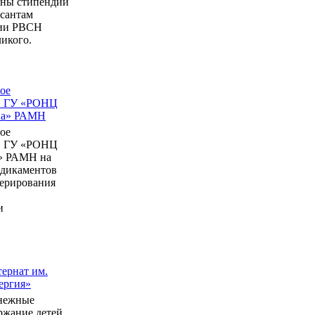
ны стипендии
рсантам
мии РВСН
икого.
ое
в ГУ «РОНЦ
ина» РАМН
ое
в ГУ «РОНЦ
» РАМН на
едикаментов
перирования
и
ернат им.
ергия»
нежные
ержание детей