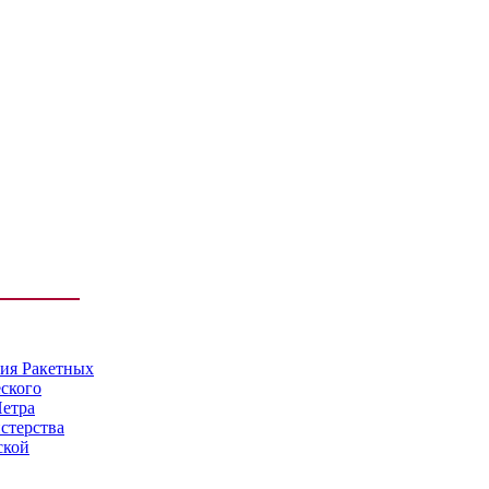
мия Ракетных
еского
Петра
стерства
ской