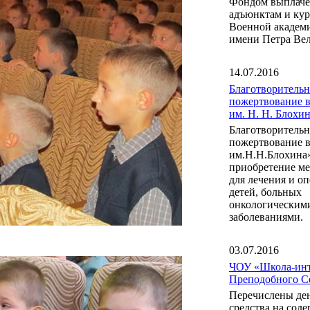
Фондом выплаче
адъюнктам и ку
Военной акаде
имени Петра Вел
14.07.2016
Благотворительн
пожертвование 
им. Н. Н. Блох
Благотворительн
пожертвование 
им.Н.Н.Блохина
приобретение м
для лечения и о
детей, больных
онкологическим
заболеваниями.
03.07.2016
ЧОУ «Школа-инт
Преподобного С
Перечислены де
средства на сод