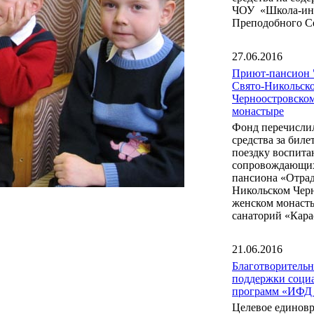
ЧОУ «Школа-инт
Преподобного С
27.06.2016
Приют-пансион 
Свято-Никольск
Черноостровско
монастыре
Фонд перечисли
средства за бил
поездку воспита
сопровождающих
пансиона «Отрад
Никольском Чер
женском монаст
санаторий «Кара
21.06.2016
Благотворитель
поддержки соци
программ «ИФД
Целевое единов