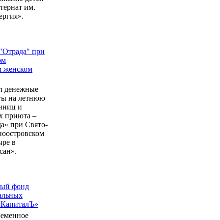
ернат им.
ергия».
"Отрада" при
ом
м женском
л денежные
еты на летнюю
нниц и
 приюта –
а» при Свято-
ноостровском
ыре в
сан».
ный фонд
альных
 КапиталЪ»
ременное