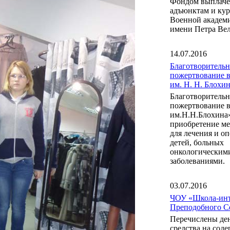
Фондом выплаче
адъюнктам и ку
Военной акаде
имени Петра Вел
14.07.2016
Благотворительн
пожертвование 
им. Н. Н. Блох
Благотворительн
пожертвование 
им.Н.Н.Блохина
приобретение м
для лечения и о
детей, больных
онкологическим
заболеваниями.
03.07.2016
ЧОУ «Школа-инт
Преподобного С
Перечислены де
средства на сод