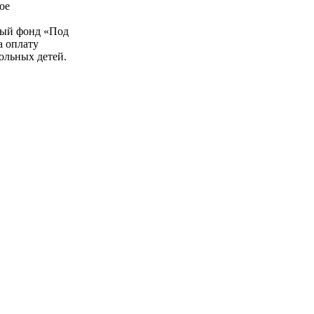
ое
в
ный фонд «Под
а оплату
ольных детей.