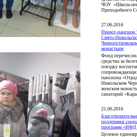
ЧОУ «Школа-инт
Преподобного С
27.06.2016
Приют-пансион 
Свято-Никольск
Черноостровско
монастыре
Фонд перечисли
средства за бил
поездку воспита
сопровождающих
пансиона «Отрад
Никольском Чер
женском монаст
санаторий «Кара
21.06.2016
Благотворитель
поддержки соци
программ «ИФД
Целевое единов