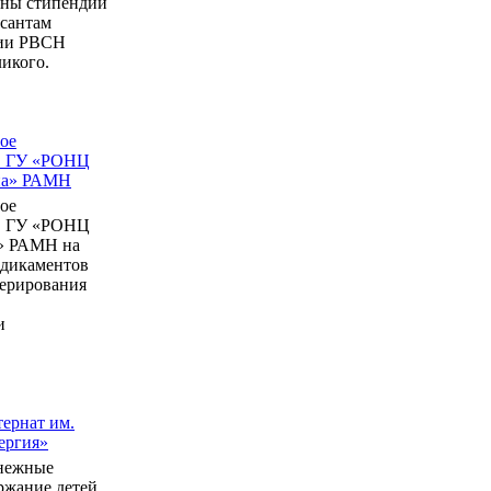
ны стипендии
рсантам
мии РВСН
икого.
ое
в ГУ «РОНЦ
ина» РАМН
ое
в ГУ «РОНЦ
» РАМН на
едикаментов
перирования
и
ернат им.
ергия»
нежные
ержание детей