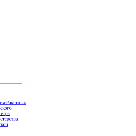
мия Ракетных
еского
Петра
стерства
ской