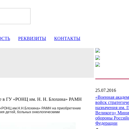
ОСТЬ
РЕКВИЗИТЫ
КОНТАКТЫ
25.07.2016
«Военная акаде
е в ГУ «РОНЦ им. Н. Н. Блохина» РАМН
войск стратегич
назначения им. 
 «РОНЦ им.Н.Н.Блохина» РАМН на приобретение
ия детей, больных онкологическими
Великого» Мини
обороны Россий
Федерации