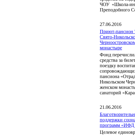
ЧОУ «Школа-инт
Преподобного С
27.06.2016
Приют-пансион 
Свято-Никольск
Черноостровско
монастыре
Фонд перечисли
средства за бил
поездку воспита
сопровождающих
пансиона «Отрад
Никольском Чер
женском монаст
санаторий «Кара
21.06.2016
Благотворитель
поддержки соци
программ «ИФД
Целевое единов