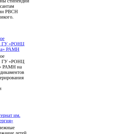
ны стипендии
рсантам
мии РВСН
икого.
ое
в ГУ «РОНЦ
ина» РАМН
ое
в ГУ «РОНЦ
» РАМН на
едикаментов
перирования
и
ернат им.
ергия»
нежные
ержание детей