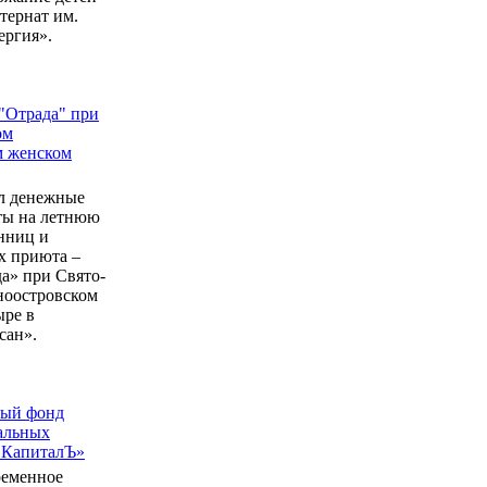
ернат им.
ергия».
"Отрада" при
ом
м женском
л денежные
еты на летнюю
нниц и
 приюта –
а» при Свято-
ноостровском
ыре в
сан».
ный фонд
альных
 КапиталЪ»
ременное