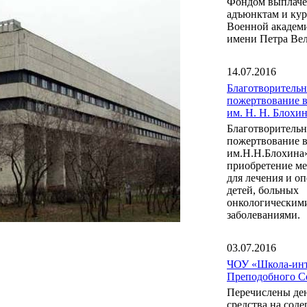
Фондом выплаче
адъюнктам и ку
Военной акаде
имени Петра Вел
14.07.2016
Благотворительн
пожертвование 
им. Н. Н. Блох
Благотворительн
пожертвование 
им.Н.Н.Блохина
приобретение м
для лечения и о
детей, больных
онкологическим
заболеваниями.
03.07.2016
ЧОУ «Школа-инт
Преподобного С
Перечислены де
средства на сод