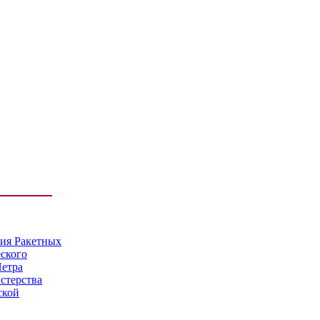
мия Ракетных
еского
Петра
стерства
ской