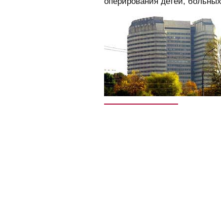
оперирования детей, больны