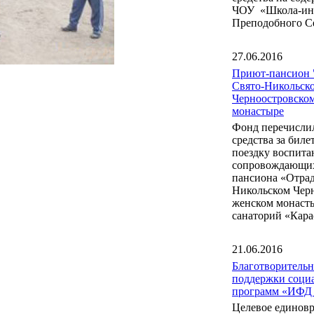
ЧОУ «Школа-инт
Преподобного С
27.06.2016
Приют-пансион 
Свято-Никольск
Черноостровско
монастыре
Фонд перечисли
средства за бил
поездку воспита
сопровождающих
пансиона «Отрад
Никольском Чер
женском монаст
санаторий «Кара
21.06.2016
Благотворитель
поддержки соци
программ «ИФД
Целевое единов