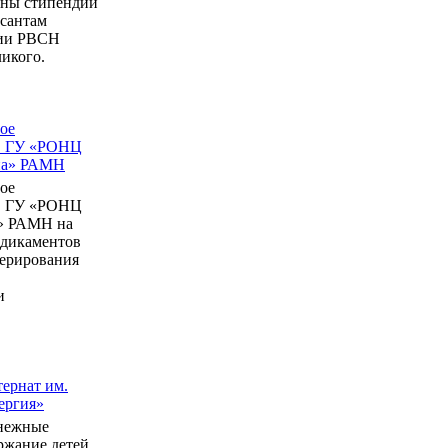
ны стипендии
рсантам
мии РВСН
икого.
ое
в ГУ «РОНЦ
ина» РАМН
ое
в ГУ «РОНЦ
» РАМН на
едикаментов
перирования
и
ернат им.
ергия»
нежные
ержание детей