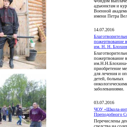
Фондом выплаче
адъюнктам и ку
Военной акаде
имени Петра Вел
14.07.2016
Благотворительн
пожертвование 
им. Н. Н. Блох
Благотворительн
пожертвование 
им.Н.Н.Блохина
приобретение м
для лечения и о
детей, больных
онкологическим
заболеваниями.
03.07.2016
ЧОУ «Школа-инт
Преподобного С
Перечислены де
средства на сод