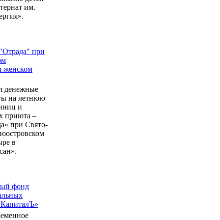
ернат им.
ергия».
"Отрада" при
ом
м женском
л денежные
еты на летнюю
нниц и
 приюта –
а» при Свято-
ноостровском
ыре в
сан».
ный фонд
альных
 КапиталЪ»
ременное