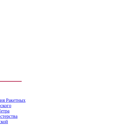
мия Ракетных
еского
Петра
стерства
ской