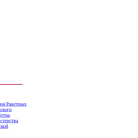
мия Ракетных
еского
Петра
стерства
ской