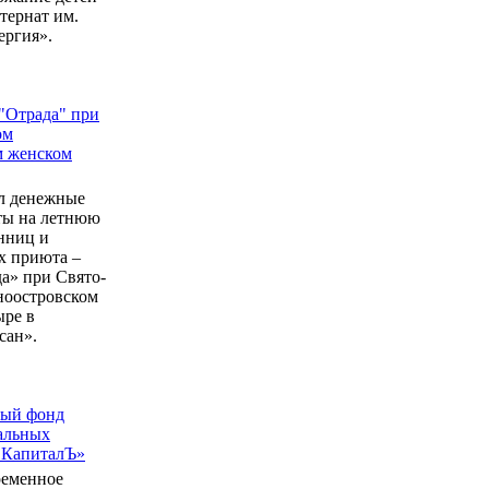
ернат им.
ергия».
"Отрада" при
ом
м женском
л денежные
еты на летнюю
нниц и
 приюта –
а» при Свято-
ноостровском
ыре в
сан».
ный фонд
альных
 КапиталЪ»
ременное