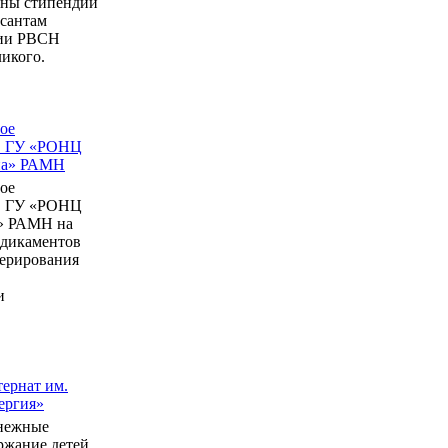
ны стипендии
рсантам
мии РВСН
икого.
ое
в ГУ «РОНЦ
ина» РАМН
ое
в ГУ «РОНЦ
» РАМН на
едикаментов
перирования
и
ернат им.
ергия»
нежные
ержание детей