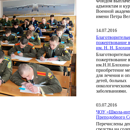
Фондом выплаче
адъюнктам и ку
Военной акаде
имени Петра Вел
14.07.2016
Благотворительн
пожертвование 
им. Н. Н. Блох
Благотворительн
пожертвование 
им.Н.Н.Блохина
приобретение м
для лечения и о
детей, больных
онкологическим
заболеваниями.
03.07.2016
ЧОУ «Школа-инт
Преподобного С
Перечислены де
средства на сод