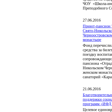
ЧОУ «Школа-инт
Преподобного С
27.06.2016
Приют-пансион 
Свято-Никольск
Черноостровско
монастыре
Фонд перечисли
средства за бил
поездку воспита
сопровождающих
пансиона «Отрад
Никольском Чер
женском монаст
санаторий «Кара
21.06.2016
Благотворитель
поддержки соци
программ «ИФД
Целевое единов