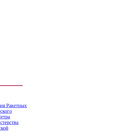
мия Ракетных
еского
Петра
стерства
ской