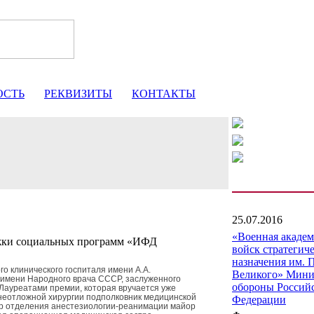
ОСТЬ
РЕКВИЗИТЫ
КОНТАКТЫ
25.07.2016
«Военная акаде
жки социальных программ «ИФД
войск стратегич
назначения им. 
го клинического госпиталя имени А.А.
Великого» Мини
имени Народного врача СССР, заслуженного
обороны Россий
Лауреатами премии, которая вручается уже
 неотложной хирургии подполковник медицинской
Федерации
ор отделения анестезиологии-реанимации майор