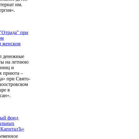
ернат им.
ергия».
"Отрада" при
ом
м женском
л денежные
еты на летнюю
нниц и
 приюта –
а» при Свято-
ноостровском
ыре в
сан».
ный фонд
альных
 КапиталЪ»
ременное