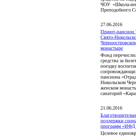
ЧОУ «Школа-инт
Преподобного С
27.06.2016
Приют-пансион 
Свято-Никольск
Черноостровско
монастыре
Фонд перечисли
средства за бил
поездку воспита
сопровождающих
пансиона «Отрад
Никольском Чер
женском монаст
санаторий «Кара
21.06.2016
Благотворитель
поддержки соци
программ «ИФД
Целевое единов