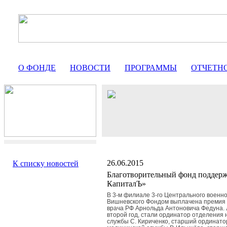
О ФОНДЕ
НОВОСТИ
ПРОГРАММЫ
ОТЧЕТН
26.06.2015
К списку новостей
Благотворительный фонд поддер
КапиталЪ»
В 3-м филиале 3-го Центрального военно
Вишневского Фондом выплачена премия 
врача РФ Арнольда Антоновича Федуна. 
второй год, стали ординатор отделения
службы С. Кириченко, старший ординат