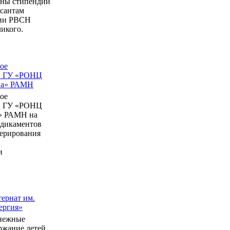
ны стипендии
рсантам
мии РВСН
икого.
ое
в ГУ «РОНЦ
ина» РАМН
ое
в ГУ «РОНЦ
» РАМН на
едикаментов
перирования
и
ернат им.
ергия»
нежные
ержание детей