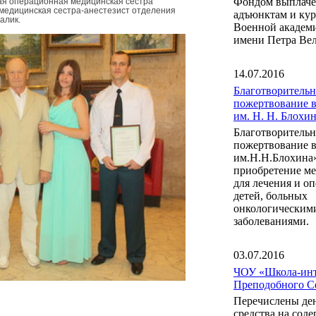
Фондом выплаче
ая операционная медицинская сестра
 медицинская сестра-анестезист отделения
адъюнктам и ку
алик.
Военной акаде
имени Петра Вел
14.07.2016
Благотворительн
пожертвование 
им. Н. Н. Блох
Благотворительн
пожертвование 
им.Н.Н.Блохина
приобретение м
для лечения и о
детей, больных
онкологическим
заболеваниями.
03.07.2016
ЧОУ «Школа-инт
Преподобного С
Перечислены де
средства на сод