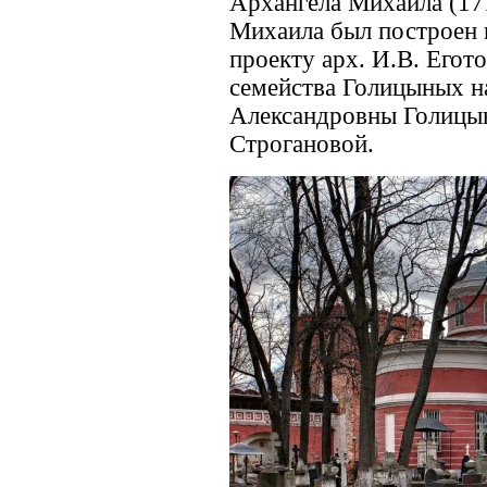
Архангела Михаила (171
Михаила был построен 
проекту арх. И.В. Егот
семейства Голицыных н
Александровны Голицы
Строгановой.