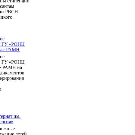
ны стипендии
рсантам
мии РВСН
икого.
ое
в ГУ «РОНЦ
ина» РАМН
ое
в ГУ «РОНЦ
» РАМН на
едикаментов
перирования
и
ернат им.
ергия»
нежные
ержание детей