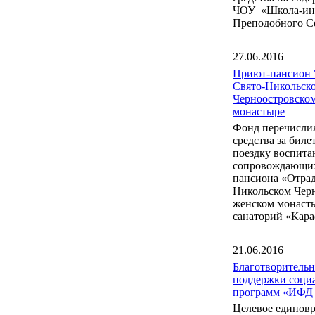
ЧОУ «Школа-инт
Преподобного С
27.06.2016
Приют-пансион 
Свято-Никольск
Черноостровско
монастыре
Фонд перечисли
средства за бил
поездку воспита
сопровождающих
пансиона «Отрад
Никольском Чер
женском монаст
санаторий «Кара
21.06.2016
Благотворитель
поддержки соци
программ «ИФД
Целевое единов