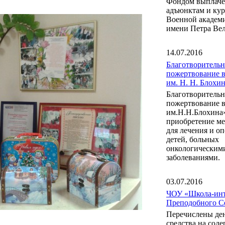
Фондом выплаче
адъюнктам и ку
Военной акаде
имени Петра Вел
14.07.2016
Благотворительн
пожертвование 
им. Н. Н. Блох
Благотворительн
пожертвование 
им.Н.Н.Блохина
приобретение м
для лечения и о
детей, больных
онкологическим
заболеваниями.
03.07.2016
ЧОУ «Школа-инт
Преподобного С
Перечислены де
средства на сод