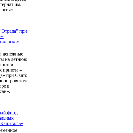
ернат им.
ергия».
"Отрада" при
ом
м женском
л денежные
еты на летнюю
нниц и
 приюта –
а» при Свято-
ноостровском
ыре в
сан».
ный фонд
альных
 КапиталЪ»
ременное