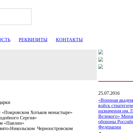
ОСТЬ
РЕКВИЗИТЫ
КОНТАКТЫ
25.07.2016
«Военная акаде
дарки
войск стратегич
назначения им. 
и «Покровском Хотьков монастыре»
Великого» Мини
одобного Сергия»
обороны Россий
ом «Павлин»
Федерации
Свято-Никольском Черноостровском