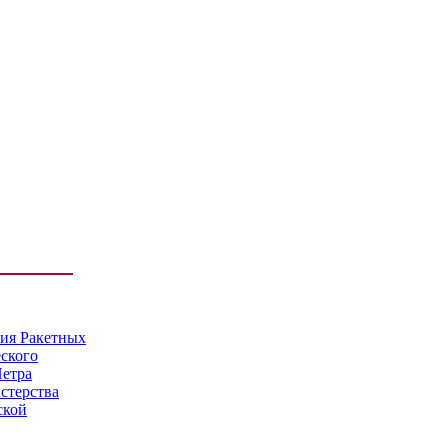
мия Ракетных
еского
Петра
стерства
ской