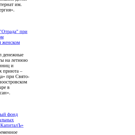
ернат им.
ергия».
"Отрада" при
ом
м женском
л денежные
еты на летнюю
нниц и
 приюта –
а» при Свято-
ноостровском
ыре в
сан».
ный фонд
альных
 КапиталЪ»
ременное