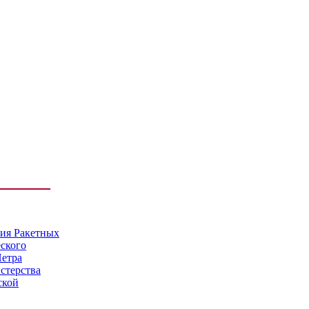
мия Ракетных
еского
Петра
стерства
ской