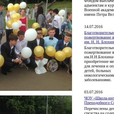
Фондом выплаче
адъюнктам и ку
Военной акаде
имени Петра Вел
14.07.2016
Благотворительн
пожертвование 
им. Н. Н. Блох
Благотворительн
пожертвование 
им.Н.Н.Блохина
приобретение м
для лечения и о
детей, больных
онкологическим
заболеваниями.
03.07.2016
ЧОУ «Школа-инт
Преподобного С
Перечислены де
средства на сод