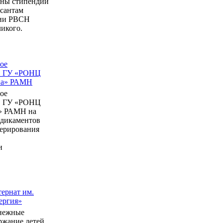
ны стипендии
рсантам
мии РВСН
икого.
ое
в ГУ «РОНЦ
ина» РАМН
ое
в ГУ «РОНЦ
» РАМН на
едикаментов
перирования
и
ернат им.
ергия»
нежные
ержание детей