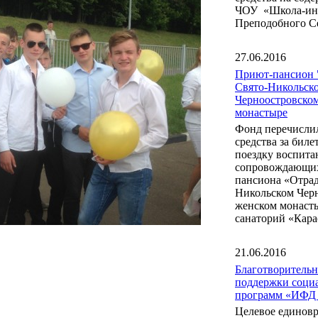
ЧОУ «Школа-инт
Преподобного С
27.06.2016
Приют-пансион 
Свято-Никольск
Черноостровско
монастыре
Фонд перечисли
средства за бил
поездку воспита
сопровождающих
пансиона «Отрад
Никольском Чер
женском монаст
санаторий «Кара
21.06.2016
Благотворитель
поддержки соци
программ «ИФД
Целевое единов