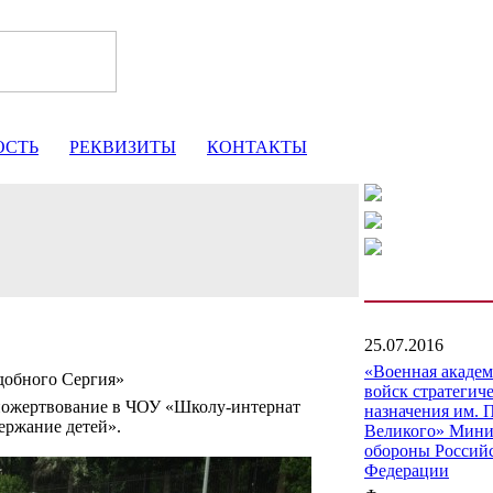
ОСТЬ
РЕКВИЗИТЫ
КОНТАКТЫ
25.07.2016
«Военная акаде
добного Сергия»
войск стратегич
пожертвование в ЧОУ «Школу-интернат
назначения им. 
ержание детей».
Великого» Мини
обороны Россий
Федерации