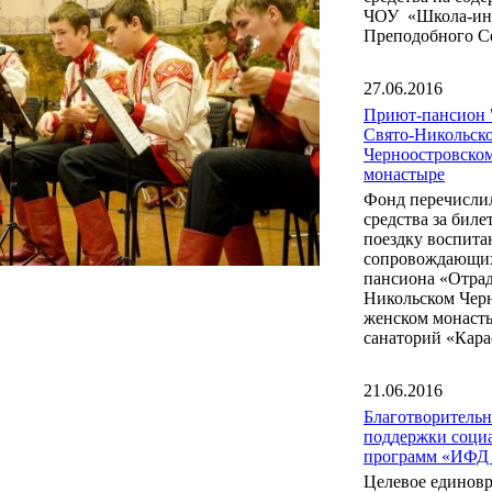
ЧОУ «Школа-инт
Преподобного С
27.06.2016
Приют-пансион 
Свято-Никольск
Черноостровско
монастыре
Фонд перечисли
средства за бил
поездку воспита
сопровождающих
пансиона «Отрад
Никольском Чер
женском монаст
санаторий «Кара
21.06.2016
Благотворитель
поддержки соци
программ «ИФД
Целевое единов