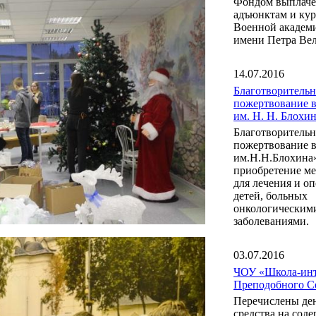
Фондом выплаче
адъюнктам и ку
Военной акаде
имени Петра Вел
14.07.2016
Благотворительн
пожертвование 
им. Н. Н. Блох
Благотворительн
пожертвование 
им.Н.Н.Блохина
приобретение м
для лечения и о
детей, больных
онкологическим
заболеваниями.
03.07.2016
ЧОУ «Школа-инт
Преподобного С
Перечислены де
средства на сод