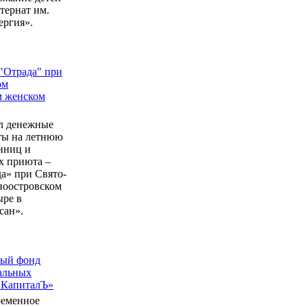
ернат им.
ергия».
"Отрада" при
ом
м женском
л денежные
еты на летнюю
нниц и
 приюта –
а» при Свято-
ноостровском
ыре в
сан».
ный фонд
альных
 КапиталЪ»
ременное