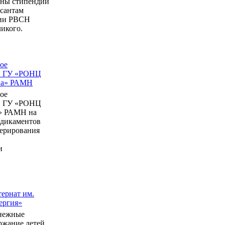
ны стипендии
рсантам
мии РВСН
икого.
ое
в ГУ «РОНЦ
ина» РАМН
ое
в ГУ «РОНЦ
» РАМН на
едикаментов
перирования
и
ернат им.
ергия»
нежные
ержание детей