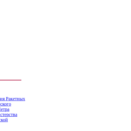
мия Ракетных
еского
Петра
стерства
ской