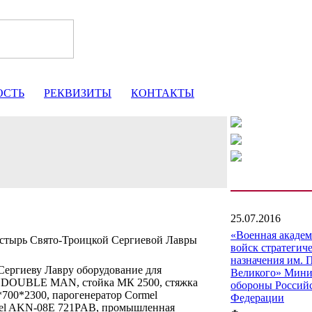
ОСТЬ
РЕКВИЗИТЫ
КОНТАКТЫ
25.07.2016
«Военная акаде
стырь Свято-Троицкой Сергиевой Лавры
войск стратегич
назначения им. 
Сергиеву Лавру оборудование для
Великого» Мини
YDOUBLE MAN, стойка МК 2500, стяжка
обороны Россий
*700*2300, парогенератор Cormel
Федерации
mel AKN-08E 721PAB, промышленная