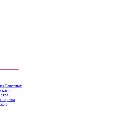
мия Ракетных
еского
Петра
стерства
ской