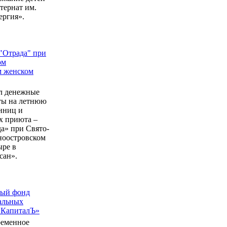
ернат им.
ергия».
"Отрада" при
ом
м женском
л денежные
еты на летнюю
нниц и
 приюта –
а» при Свято-
ноостровском
ыре в
сан».
ный фонд
альных
 КапиталЪ»
ременное