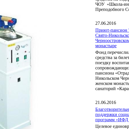
ЧОУ «Школа-инт
Преподобного С
27.06.2016
Приют-пансион 
Свято-Никольск
Черноостровско
монастыре
Фонд перечисли
средства за бил
поездку воспита
сопровождающих
пансиона «Отрад
Никольском Чер
женском монаст
санаторий «Кара
21.06.2016
Благотворитель
поддержки соци
программ «ИФД
Целевое единов