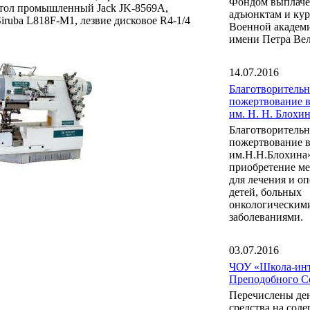
Фондом выплаче
стол промышленный Jack JK-8569A,
адъюнктам и ку
uba L818F-M1, лезвие дисковое R4-1/4
Военной акаде
имени Петра Вел
14.07.2016
Благотворительн
пожертвование 
им. Н. Н. Блох
Благотворительн
пожертвование 
им.Н.Н.Блохина
приобретение м
для лечения и о
детей, больных
онкологическим
заболеваниями.
03.07.2016
ЧОУ «Школа-инт
Преподобного С
Перечислены де
средства на сод