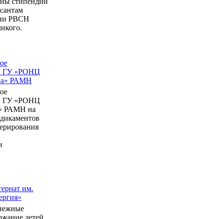
ны стипендии
рсантам
мии РВСН
икого.
ое
в ГУ «РОНЦ
ина» РАМН
ое
в ГУ «РОНЦ
» РАМН на
едикаментов
перирования
и
ернат им.
ергия»
нежные
ержание детей