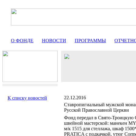
О ФОНДЕ
НОВОСТИ
ПРОГРАММЫ
ОТЧЕТН
22.12.2016
К списку новостей
Ставропигиальный мужской мона
Русской Православной Церкви
Фонд передал в Свято-Троицкую 
швейной мастерской: манекен M
м/к 1515 для стеллажа, шкаф 1500
PRATICA c подкачкой, утюг Cor