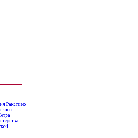
мия Ракетных
еского
Петра
стерства
ской