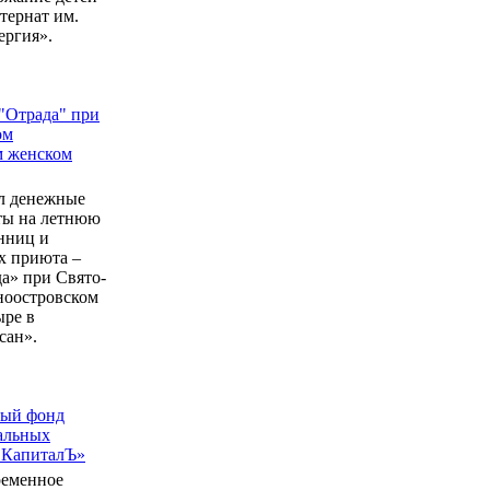
ернат им.
ергия».
"Отрада" при
ом
м женском
л денежные
еты на летнюю
нниц и
 приюта –
а» при Свято-
ноостровском
ыре в
сан».
ный фонд
альных
 КапиталЪ»
ременное