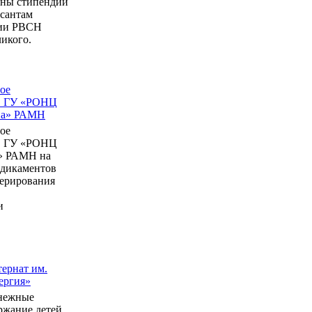
ны стипендии
рсантам
мии РВСН
икого.
ое
в ГУ «РОНЦ
ина» РАМН
ое
в ГУ «РОНЦ
» РАМН на
едикаментов
перирования
и
ернат им.
ергия»
нежные
ержание детей