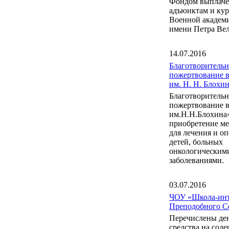
Фондом выплаче
адъюнктам и ку
Военной акаде
имени Петра Вел
14.07.2016
Благотворительн
пожертвование 
им. Н. Н. Блох
Благотворительн
пожертвование 
им.Н.Н.Блохина
приобретение м
для лечения и о
детей, больных
онкологическим
заболеваниями.
03.07.2016
ЧОУ «Школа-инт
Преподобного С
Перечислены де
средства на сод