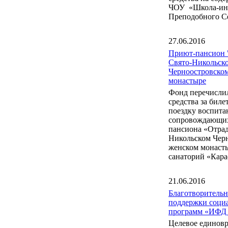
ЧОУ «Школа-инт
Преподобного С
27.06.2016
Приют-пансион 
Свято-Никольск
Черноостровско
монастыре
Фонд перечисли
средства за бил
поездку воспита
сопровождающих
пансиона «Отрад
Никольском Чер
женском монаст
санаторий «Кара
21.06.2016
Благотворитель
поддержки соци
программ «ИФД
Целевое единов