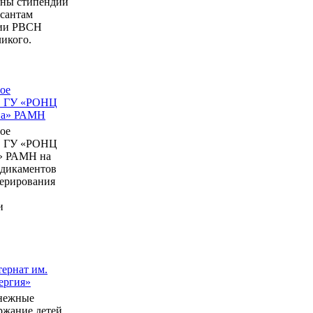
ны стипендии
рсантам
мии РВСН
икого.
ое
в ГУ «РОНЦ
ина» РАМН
ое
в ГУ «РОНЦ
» РАМН на
едикаментов
перирования
и
ернат им.
ергия»
нежные
ержание детей