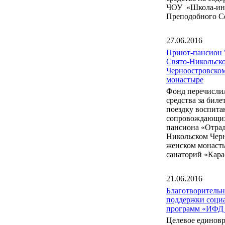
ЧОУ «Школа-инт
Преподобного С
27.06.2016
Приют-пансион 
Свято-Никольск
Черноостровско
монастыре
Фонд перечисли
средства за бил
поездку воспита
сопровождающих
пансиона «Отрад
Никольском Чер
женском монаст
санаторий «Кара
21.06.2016
Благотворитель
поддержки соци
программ «ИФД
Целевое единов