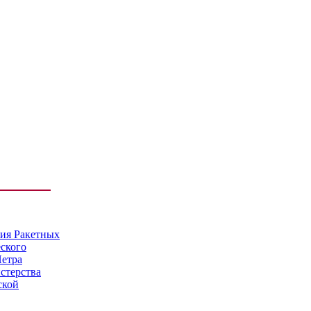
мия Ракетных
еского
Петра
стерства
ской