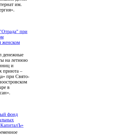
ернат им.
ергия».
"Отрада" при
ом
м женском
л денежные
еты на летнюю
нниц и
 приюта –
а» при Свято-
ноостровском
ыре в
сан».
ный фонд
альных
 КапиталЪ»
ременное