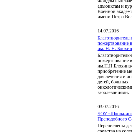
Фондом выплаче
адъюнктам и ку
Военной акаде
имени Петра Вел
14.07.2016
Благотворительн
пожертвование 
им. Н. Н. Блох
Благотворительн
пожертвование 
им.Н.Н.Блохина
приобретение м
для лечения и о
детей, больных
онкологическим
заболеваниями.
03.07.2016
ЧОУ «Школа-инт
Преподобного С
Перечислены де
средства на сод