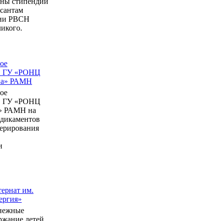
ны стипендии
рсантам
мии РВСН
икого.
ое
в ГУ «РОНЦ
ина» РАМН
ое
в ГУ «РОНЦ
» РАМН на
едикаментов
перирования
и
ернат им.
ергия»
нежные
ержание детей