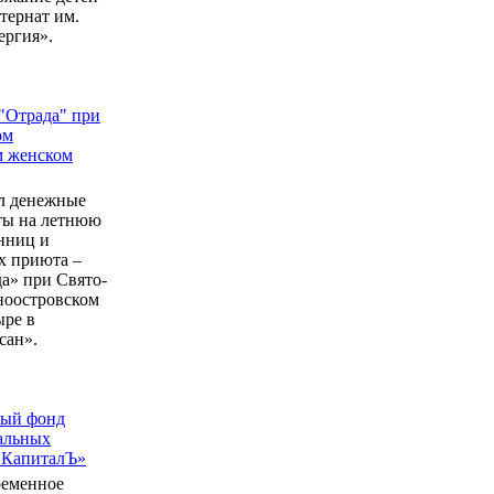
ернат им.
ергия».
"Отрада" при
ом
м женском
л денежные
еты на летнюю
нниц и
 приюта –
а» при Свято-
ноостровском
ыре в
сан».
ный фонд
альных
 КапиталЪ»
ременное