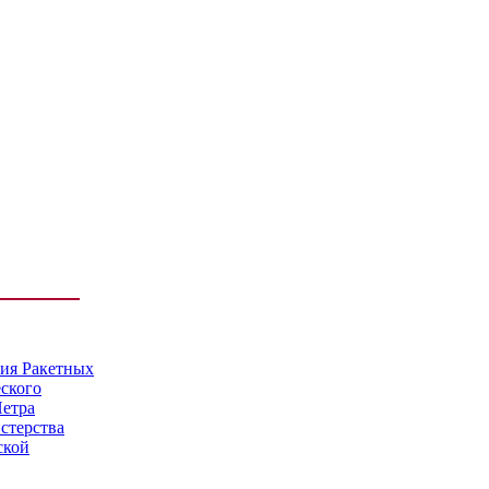
мия Ракетных
еского
Петра
стерства
ской