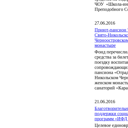
ЧОУ «Школа-инт
Преподобного С
27.06.2016
Приют-пансион 
Свято-Никольск
Черноостровско
монастыре
Фонд перечисли
средства за бил
поездку воспита
сопровождающих
пансиона «Отрад
Никольском Чер
женском монаст
санаторий «Кара
21.06.2016
Благотворитель
поддержки соци
программ «ИФД
Целевое единов