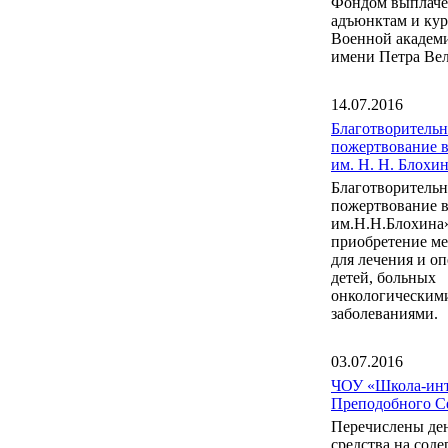
Фондом выплаче
адъюнктам и ку
Военной акаде
имени Петра Вел
14.07.2016
Благотворительн
пожертвование 
им. Н. Н. Блох
Благотворительн
пожертвование 
им.Н.Н.Блохина
приобретение м
для лечения и о
детей, больных
онкологическим
заболеваниями.
03.07.2016
ЧОУ «Школа-инт
Преподобного С
Перечислены де
средства на сод