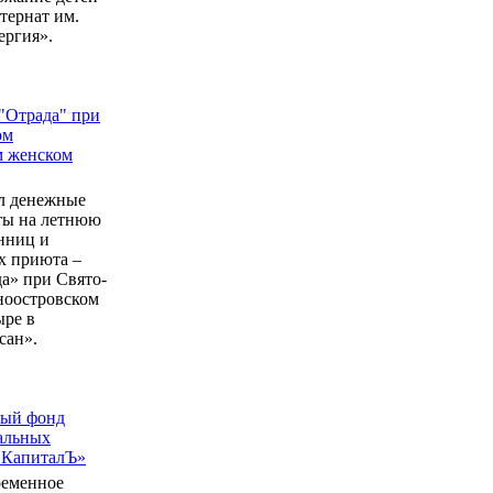
ернат им.
ергия».
"Отрада" при
ом
м женском
л денежные
еты на летнюю
нниц и
 приюта –
а» при Свято-
ноостровском
ыре в
сан».
ный фонд
альных
 КапиталЪ»
ременное