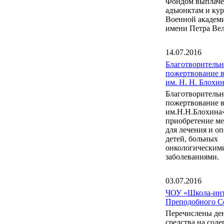
Фондом выплаче
адъюнктам и ку
Военной акаде
имени Петра Вел
14.07.2016
Благотворительн
пожертвование 
им. Н. Н. Блох
Благотворительн
пожертвование 
им.Н.Н.Блохина
приобретение м
для лечения и о
детей, больных
онкологическим
заболеваниями.
03.07.2016
ЧОУ «Школа-инт
Преподобного С
Перечислены де
средства на сод