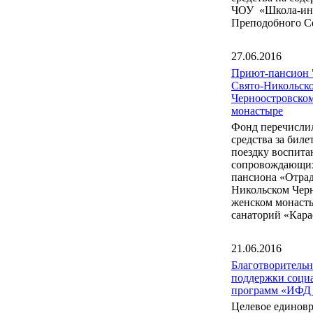
ЧОУ «Школа-инт
Преподобного С
27.06.2016
Приют-пансион 
Свято-Никольск
Черноостровско
монастыре
Фонд перечисли
средства за бил
поездку воспита
сопровождающих
пансиона «Отрад
Никольском Чер
женском монаст
санаторий «Кара
21.06.2016
Благотворитель
поддержки соци
программ «ИФД
Целевое единов