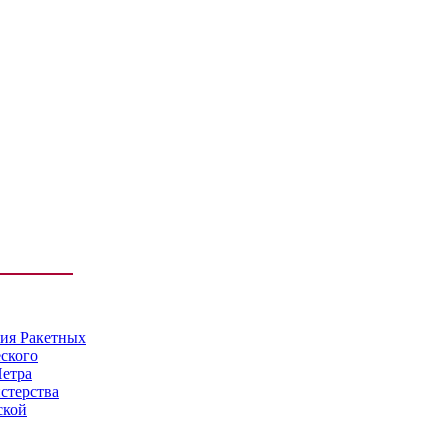
мия Ракетных
еского
Петра
стерства
ской