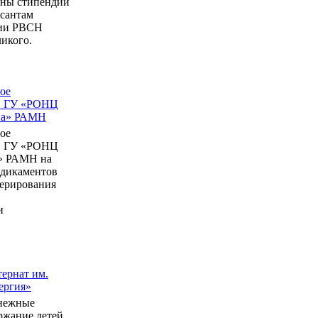
ны стипендии
рсантам
мии РВСН
икого.
ое
в ГУ «РОНЦ
ина» РАМН
ое
в ГУ «РОНЦ
» РАМН на
едикаментов
перирования
и
ернат им.
ергия»
нежные
ержание детей