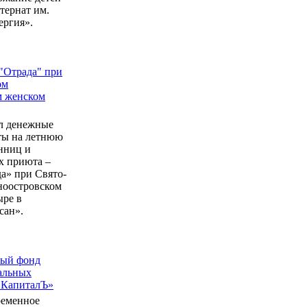
ернат им.
ергия».
"Отрада" при
ом
м женском
л денежные
еты на летнюю
нниц и
 приюта –
а» при Свято-
ноостровском
ыре в
сан».
ный фонд
альных
 КапиталЪ»
ременное