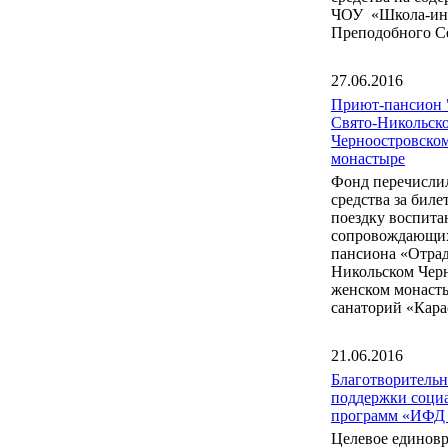
ЧОУ «Школа-инт
Преподобного С
27.06.2016
Приют-пансион 
Свято-Никольск
Черноостровско
монастыре
Фонд перечисли
средства за бил
поездку воспита
сопровождающих
пансиона «Отрад
Никольском Чер
женском монаст
санаторий «Кара
21.06.2016
Благотворитель
поддержки соци
программ «ИФД
Целевое единов