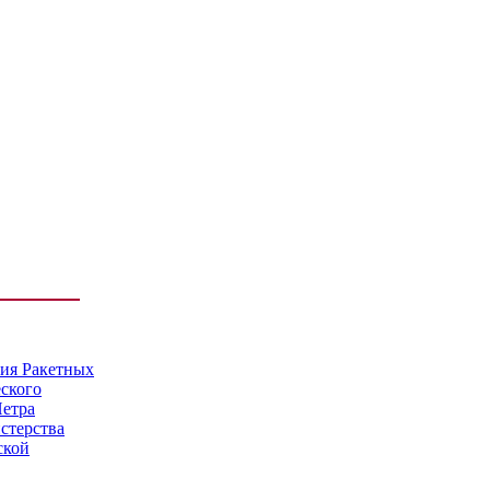
мия Ракетных
еского
Петра
стерства
ской