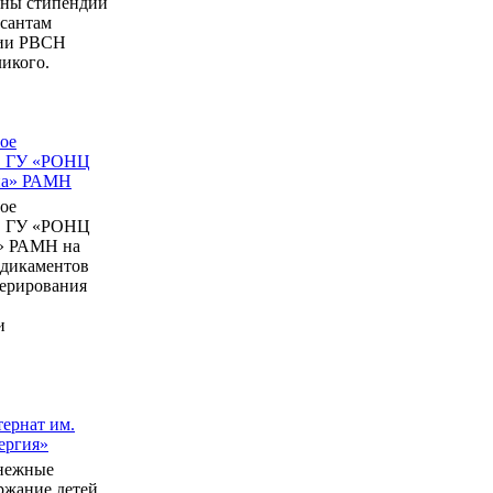
ны стипендии
рсантам
мии РВСН
икого.
ое
в ГУ «РОНЦ
ина» РАМН
ое
в ГУ «РОНЦ
» РАМН на
едикаментов
перирования
и
ернат им.
ергия»
нежные
ержание детей