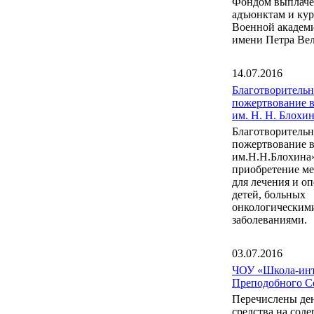
Фондом выплаче
адъюнктам и ку
Военной акаде
имени Петра Вел
14.07.2016
Благотворительн
пожертвование 
им. Н. Н. Блох
Благотворительн
пожертвование 
им.Н.Н.Блохина
приобретение м
для лечения и о
детей, больных
онкологическим
заболеваниями.
03.07.2016
ЧОУ «Школа-инт
Преподобного С
Перечислены де
средства на сод