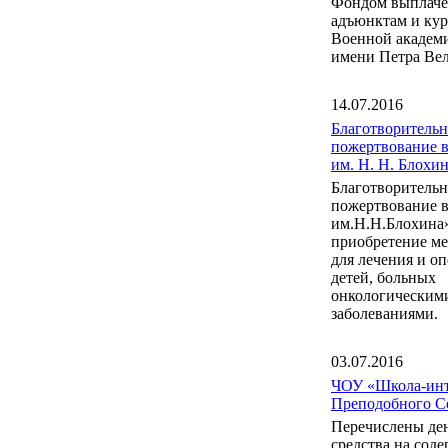
Фондом выплаче
адъюнктам и ку
Военной акаде
имени Петра Вел
14.07.2016
Благотворительн
пожертвование 
им. Н. Н. Блох
Благотворительн
пожертвование 
им.Н.Н.Блохина
приобретение м
для лечения и о
детей, больных
онкологическим
заболеваниями.
03.07.2016
ЧОУ «Школа-инт
Преподобного С
Перечислены де
средства на сод