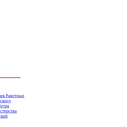
мия Ракетных
еского
Петра
стерства
ской