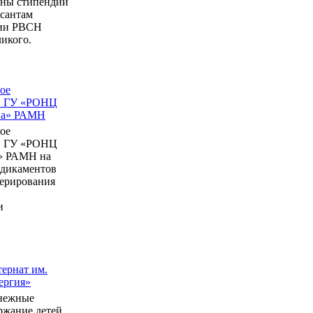
ны стипендии
рсантам
мии РВСН
икого.
ое
в ГУ «РОНЦ
ина» РАМН
ое
в ГУ «РОНЦ
» РАМН на
едикаментов
перирования
и
ернат им.
ергия»
нежные
ержание детей