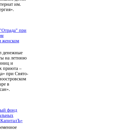
ернат им.
ергия».
"Отрада" при
ом
м женском
л денежные
еты на летнюю
нниц и
 приюта –
а» при Свято-
ноостровском
ыре в
сан».
ный фонд
альных
 КапиталЪ»
ременное