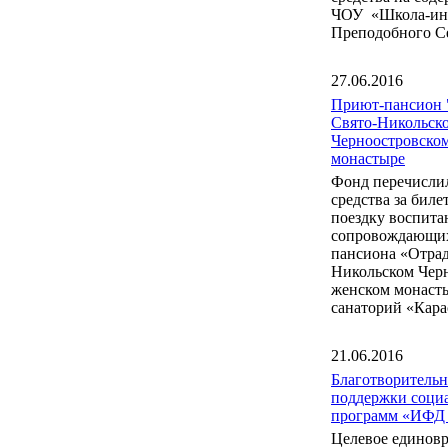
ЧОУ «Школа-инт
Преподобного С
27.06.2016
Приют-пансион 
Свято-Никольск
Черноостровско
монастыре
Фонд перечисли
средства за бил
поездку воспита
сопровождающих
пансиона «Отрад
Никольском Чер
женском монаст
санаторий «Кара
21.06.2016
Благотворитель
поддержки соци
программ «ИФД
Целевое единов