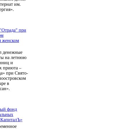
ернат им.
ергия».
"Отрада" при
ом
м женском
л денежные
еты на летнюю
нниц и
 приюта –
а» при Свято-
ноостровском
ыре в
сан».
ный фонд
альных
 КапиталЪ»
ременное