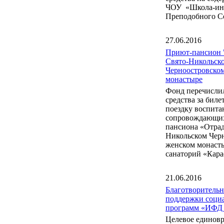
ЧОУ «Школа-инт
Преподобного С
27.06.2016
Приют-пансион 
Свято-Никольск
Черноостровско
монастыре
Фонд перечисли
средства за бил
поездку воспита
сопровождающих
пансиона «Отрад
Никольском Чер
женском монаст
санаторий «Кара
21.06.2016
Благотворитель
поддержки соци
программ «ИФД
Целевое единов