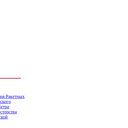
мия Ракетных
еского
Петра
стерства
ской