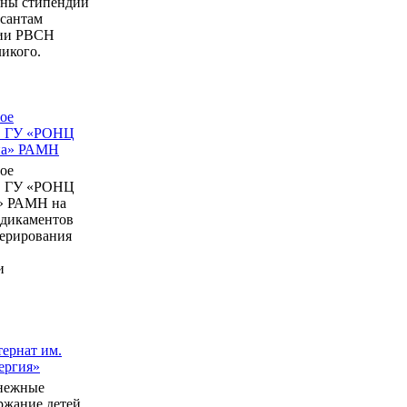
ны стипендии
рсантам
мии РВСН
икого.
ое
в ГУ «РОНЦ
ина» РАМН
ое
в ГУ «РОНЦ
» РАМН на
едикаментов
перирования
и
ернат им.
ергия»
нежные
ержание детей