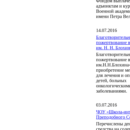
Фондом выплаче
адъюнктам и ку
Военной акаде
имени Петра Вел
14.07.2016
Благотворительн
пожертвование 
им. Н. Н. Блох
Благотворительн
пожертвование 
им.Н.Н.Блохина
приобретение м
для лечения и о
детей, больных
онкологическим
заболеваниями.
03.07.2016
ЧОУ «Школа-инт
Преподобного С
Перечислены де
средства на сод