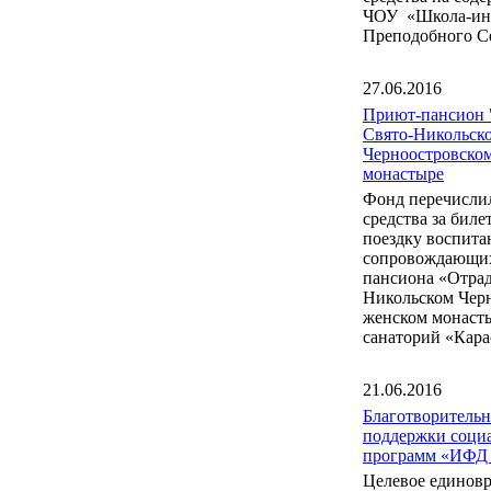
ЧОУ «Школа-инт
Преподобного С
27.06.2016
Приют-пансион 
Свято-Никольск
Черноостровско
монастыре
Фонд перечисли
средства за бил
поездку воспита
сопровождающих
пансиона «Отрад
Никольском Чер
женском монаст
санаторий «Кара
21.06.2016
Благотворитель
поддержки соци
программ «ИФД
Целевое единов