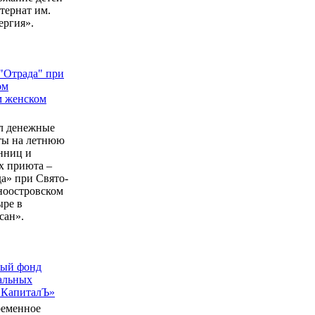
ернат им.
ергия».
"Отрада" при
ом
м женском
л денежные
еты на летнюю
нниц и
 приюта –
а» при Свято-
ноостровском
ыре в
сан».
ный фонд
альных
 КапиталЪ»
ременное