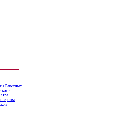
мия Ракетных
еского
Петра
стерства
ской