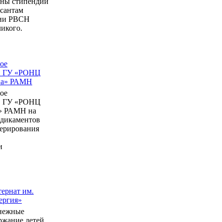
ны стипендии
рсантам
мии РВСН
икого.
ое
в ГУ «РОНЦ
ина» РАМН
ое
в ГУ «РОНЦ
» РАМН на
едикаментов
перирования
и
ернат им.
ергия»
нежные
ержание детей