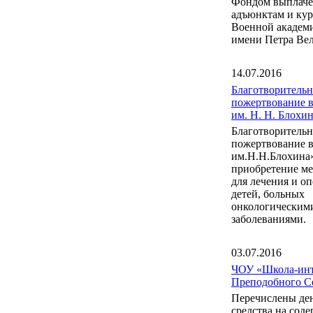
Фондом выплаче
адъюнктам и ку
Военной акаде
имени Петра Вел
14.07.2016
Благотворительн
пожертвование 
им. Н. Н. Блох
Благотворительн
пожертвование 
им.Н.Н.Блохина
приобретение м
для лечения и о
детей, больных
онкологическим
заболеваниями.
03.07.2016
ЧОУ «Школа-инт
Преподобного С
Перечислены де
средства на сод