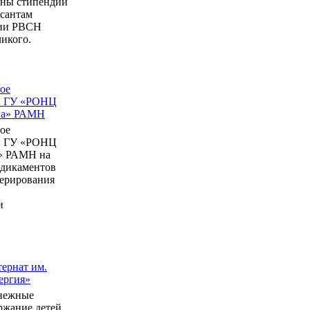
ны стипендии
рсантам
мии РВСН
икого.
ое
в ГУ «РОНЦ
ина» РАМН
ое
в ГУ «РОНЦ
» РАМН на
едикаментов
перирования
и
ернат им.
ергия»
нежные
ержание детей