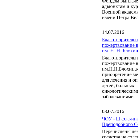
Фондом выплаче
адъюнктам и ку
Военной акаде
имени Петра Вел
14.07.2016
Благотворительн
пожертвование 
им. Н. Н. Блох
Благотворительн
пожертвование 
им.Н.Н.Блохина
приобретение м
для лечения и о
детей, больных
онкологическим
заболеваниями.
03.07.2016
ЧОУ «Школа-инт
Преподобного С
Перечислены де
средства на сод