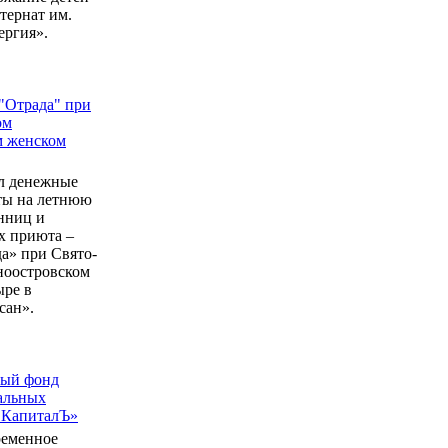
ернат им.
ергия».
"Отрада" при
ом
м женском
л денежные
еты на летнюю
нниц и
 приюта –
а» при Свято-
ноостровском
ыре в
сан».
ный фонд
альных
 КапиталЪ»
ременное