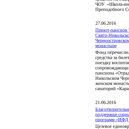
ЧОУ «Школа-инт
Преподобного С
27.06.2016
Приют-пансион 
Свято-Никольск
Черноостровско
монастыре
Фонд перечисли
средства за бил
поездку воспита
сопровождающих
пансиона «Отрад
Никольском Чер
женском монаст
санаторий «Кара
21.06.2016
Благотворитель
поддержки соци
программ «ИФД
Целевое единов