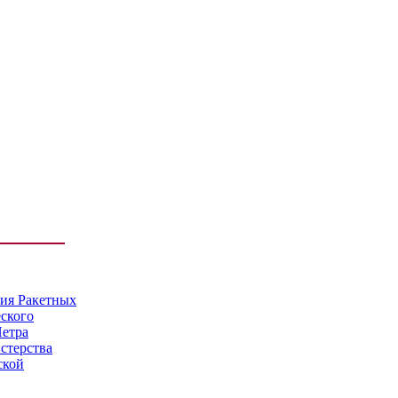
мия Ракетных
еского
Петра
стерства
ской