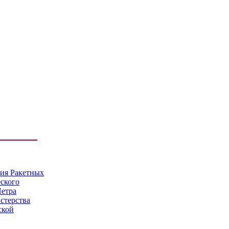
мия Ракетных
еского
Петра
стерства
ской