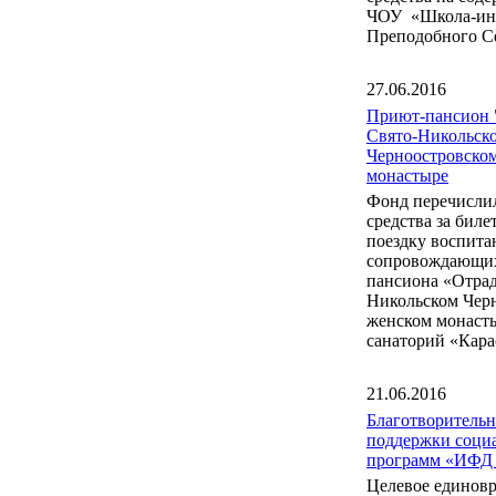
ЧОУ «Школа-инт
Преподобного С
27.06.2016
Приют-пансион 
Свято-Никольск
Черноостровско
монастыре
Фонд перечисли
средства за бил
поездку воспита
сопровождающих
пансиона «Отрад
Никольском Чер
женском монаст
санаторий «Кара
21.06.2016
Благотворитель
поддержки соци
программ «ИФД
Целевое единов