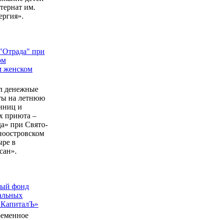
ернат им.
ергия».
"Отрада" при
ом
м женском
л денежные
еты на летнюю
нниц и
 приюта –
а» при Свято-
ноостровском
ыре в
сан».
ный фонд
альных
 КапиталЪ»
ременное