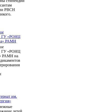
ны стипендии
рсантам
мии РВСН
икого.
ое
в ГУ «РОНЦ
ина» РАМН
ое
в ГУ «РОНЦ
» РАМН на
едикаментов
перирования
и
ернат им.
ергия»
нежные
ержание детей