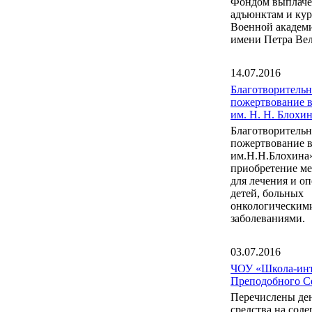
Фондом выплаче
адъюнктам и ку
Военной акаде
имени Петра Вел
14.07.2016
Благотворительн
пожертвование 
им. Н. Н. Блох
Благотворительн
пожертвование 
им.Н.Н.Блохина
приобретение м
для лечения и о
детей, больных
онкологическим
заболеваниями.
03.07.2016
ЧОУ «Школа-инт
Преподобного С
Перечислены де
средства на сод