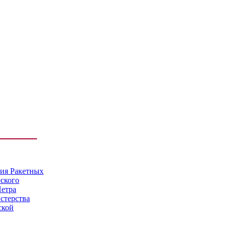
мия Ракетных
еского
Петра
стерства
ской