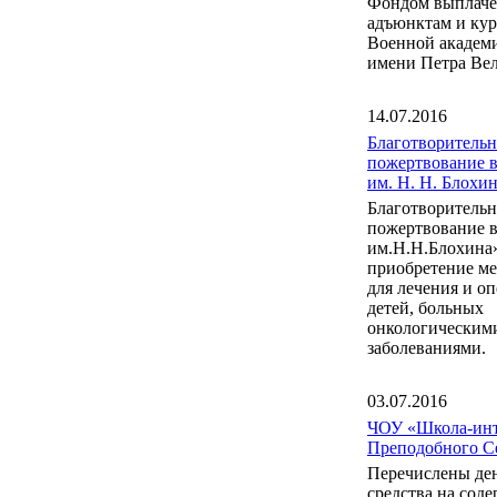
Фондом выплаче
адъюнктам и ку
Военной акаде
имени Петра Вел
14.07.2016
Благотворительн
пожертвование 
им. Н. Н. Блох
Благотворительн
пожертвование 
им.Н.Н.Блохина
приобретение м
для лечения и о
детей, больных
онкологическим
заболеваниями.
03.07.2016
ЧОУ «Школа-инт
Преподобного С
Перечислены де
средства на сод