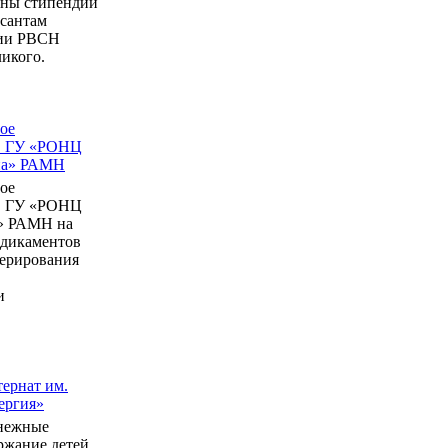
ны стипендии
рсантам
мии РВСН
икого.
ое
в ГУ «РОНЦ
ина» РАМН
ое
в ГУ «РОНЦ
» РАМН на
едикаментов
перирования
и
ернат им.
ергия»
нежные
ержание детей