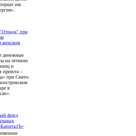
ернат им.
ергия».
"Отрада" при
ом
м женском
л денежные
еты на летнюю
нниц и
 приюта –
а» при Свято-
ноостровском
ыре в
сан».
ный фонд
альных
 КапиталЪ»
ременное