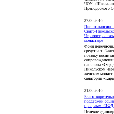
ЧОУ «Школа-инт
Преподобного С
27.06.2016
Приют-пансион 
Свято-Никольск
Черноостровско
монастыре
Фонд перечисли
средства за бил
поездку воспита
сопровождающих
пансиона «Отрад
Никольском Чер
женском монаст
санаторий «Кара
21.06.2016
Благотворитель
поддержки соци
программ «ИФД
Целевое единов