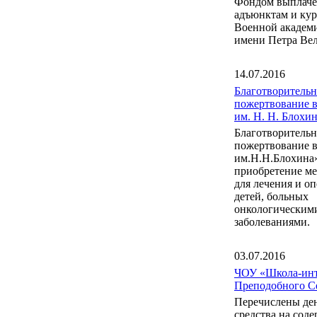
Фондом выплаче
адъюнктам и ку
Военной акаде
имени Петра Вел
14.07.2016
Благотворительн
пожертвование 
им. Н. Н. Блох
Благотворительн
пожертвование 
им.Н.Н.Блохина
приобретение м
для лечения и о
детей, больных
онкологическим
заболеваниями.
03.07.2016
ЧОУ «Школа-инт
Преподобного С
Перечислены де
средства на сод