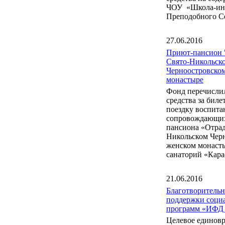
ЧОУ «Школа-инт
Преподобного С
27.06.2016
Приют-пансион 
Свято-Никольск
Черноостровско
монастыре
Фонд перечисли
средства за бил
поездку воспита
сопровождающих
пансиона «Отрад
Никольском Чер
женском монаст
санаторий «Кара
21.06.2016
Благотворитель
поддержки соци
программ «ИФД
Целевое единов