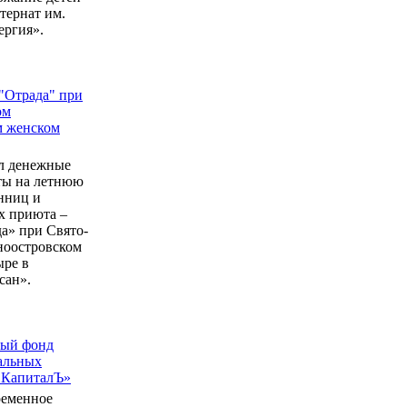
ернат им.
ергия».
"Отрада" при
ом
м женском
л денежные
еты на летнюю
нниц и
 приюта –
а» при Свято-
ноостровском
ыре в
сан».
ный фонд
альных
 КапиталЪ»
ременное