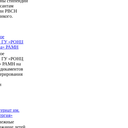
ны стипендии
рсантам
мии РВСН
икого.
ое
в ГУ «РОНЦ
ина» РАМН
ое
в ГУ «РОНЦ
» РАМН на
едикаментов
перирования
и
ернат им.
ергия»
нежные
ержание детей