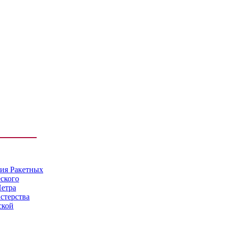
мия Ракетных
еского
Петра
стерства
ской