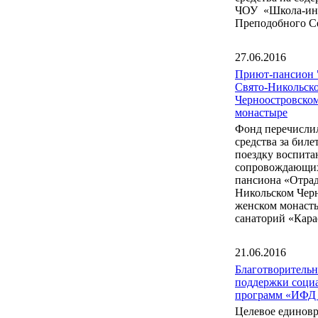
ЧОУ «Школа-инт
Преподобного С
27.06.2016
Приют-пансион 
Свято-Никольск
Черноостровско
монастыре
Фонд перечисли
средства за бил
поездку воспита
сопровождающих
пансиона «Отрад
Никольском Чер
женском монаст
санаторий «Кара
21.06.2016
Благотворитель
поддержки соци
программ «ИФД
Целевое единов