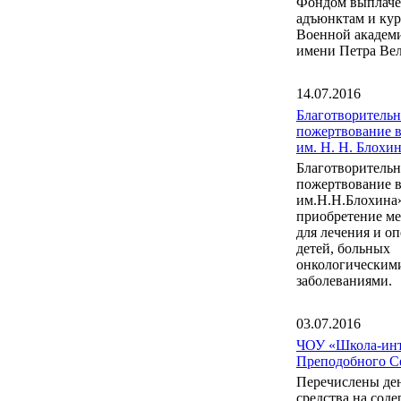
Фондом выплаче
адъюнктам и ку
Военной акаде
имени Петра Вел
14.07.2016
Благотворительн
пожертвование 
им. Н. Н. Блох
Благотворительн
пожертвование 
им.Н.Н.Блохина
приобретение м
для лечения и о
детей, больных
онкологическим
заболеваниями.
03.07.2016
ЧОУ «Школа-инт
Преподобного С
Перечислены де
средства на сод