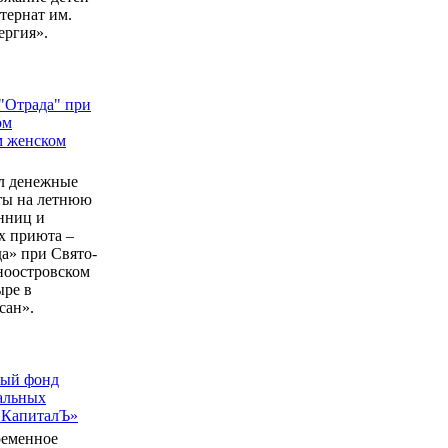
ернат им.
ергия».
"Отрада" при
ом
м женском
л денежные
еты на летнюю
нниц и
 приюта –
а» при Свято-
ноостровском
ыре в
сан».
ный фонд
альных
 КапиталЪ»
ременное