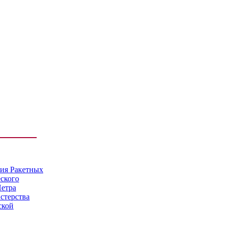
мия Ракетных
еского
Петра
стерства
ской