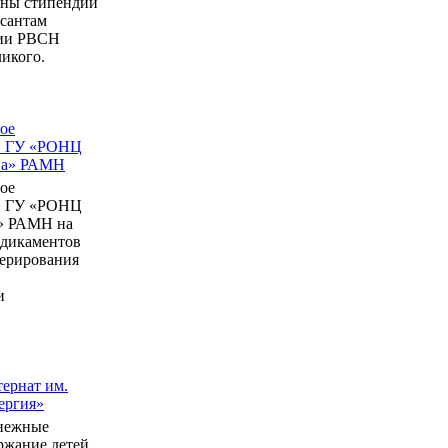
ны стипендии
рсантам
мии РВСН
икого.
ое
в ГУ «РОНЦ
ина» РАМН
ое
в ГУ «РОНЦ
» РАМН на
едикаментов
перирования
и
ернат им.
ергия»
нежные
ержание детей