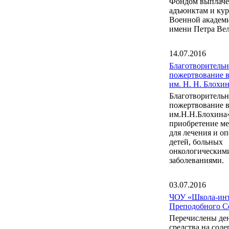
Фондом выплаче
адъюнктам и ку
Военной акаде
имени Петра Вел
14.07.2016
Благотворительн
пожертвование 
им. Н. Н. Блох
Благотворительн
пожертвование 
им.Н.Н.Блохина
приобретение м
для лечения и о
детей, больных
онкологическим
заболеваниями.
03.07.2016
ЧОУ «Школа-инт
Преподобного С
Перечислены де
средства на сод