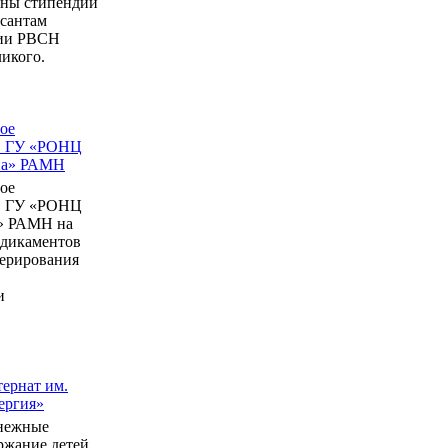
ны стипендии
рсантам
мии РВСН
икого.
ое
в ГУ «РОНЦ
ина» РАМН
ое
в ГУ «РОНЦ
» РАМН на
едикаментов
перирования
и
ернат им.
ергия»
нежные
ержание детей