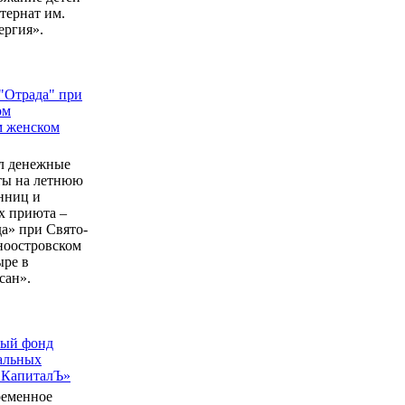
ернат им.
ергия».
"Отрада" при
ом
м женском
л денежные
еты на летнюю
нниц и
 приюта –
а» при Свято-
ноостровском
ыре в
сан».
ный фонд
альных
 КапиталЪ»
ременное