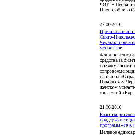
ЧОУ «Школа-инт
Преподобного С
27.06.2016
Приют-пансион 
Свято-Никольск
Черноостровско
монастыре
Фонд перечисли
средства за бил
поездку воспита
сопровождающих
пансиона «Отрад
Никольском Чер
женском монаст
санаторий «Кара
21.06.2016
Благотворитель
поддержки соци
программ «ИФД
Целевое единов