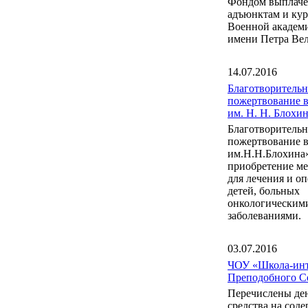
Фондом выплаче
адъюнктам и ку
Военной акаде
имени Петра Вел
14.07.2016
Благотворительн
пожертвование 
им. Н. Н. Блох
Благотворительн
пожертвование 
им.Н.Н.Блохина
приобретение м
для лечения и о
детей, больных
онкологическим
заболеваниями.
03.07.2016
ЧОУ «Школа-инт
Преподобного С
Перечислены де
средства на сод