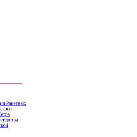
мия Ракетных
еского
Петра
стерства
ской