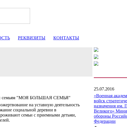
ОСТЬ
РЕКВИЗИТЫ
КОНТАКТЫ
25.07.2016
«Военная акаде
щи семьям "МОЯ БОЛЬШАЯ СЕМЬЯ"
войск стратегич
ожертвование на уставную деятельность
назначения им. 
ржание социальной деревни в
Великого» Мини
 проживают семьи с приемными детьми,
обороны Россий
елей.
Федерации