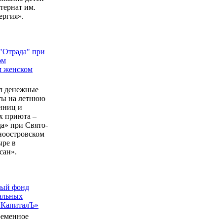
ернат им.
ергия».
"Отрада" при
ом
м женском
л денежные
еты на летнюю
нниц и
 приюта –
а» при Свято-
ноостровском
ыре в
сан».
ный фонд
альных
 КапиталЪ»
ременное