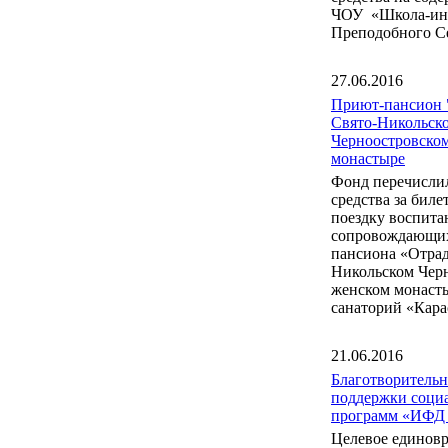
ЧОУ «Школа-инт
Преподобного С
27.06.2016
Приют-пансион 
Свято-Никольск
Черноостровско
монастыре
Фонд перечисли
средства за бил
поездку воспита
сопровождающих
пансиона «Отрад
Никольском Чер
женском монаст
санаторий «Кара
21.06.2016
Благотворитель
поддержки соци
программ «ИФД
Целевое единов