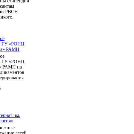
ны стипендии
рсантам
мии РВСН
икого.
ое
в ГУ «РОНЦ
ина» РАМН
ое
в ГУ «РОНЦ
» РАМН на
едикаментов
перирования
и
ернат им.
ергия»
нежные
ержание детей