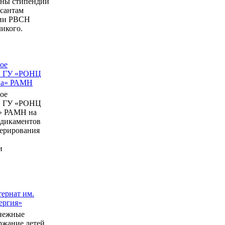
ны стипендии
рсантам
мии РВСН
икого.
ое
в ГУ «РОНЦ
ина» РАМН
ое
в ГУ «РОНЦ
» РАМН на
едикаментов
перирования
и
ернат им.
ергия»
нежные
ержание детей