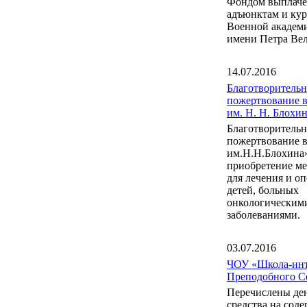
Фондом выплаче
адъюнктам и ку
Военной акаде
имени Петра Вел
14.07.2016
Благотворительн
пожертвование 
им. Н. Н. Блох
Благотворительн
пожертвование 
им.Н.Н.Блохина
приобретение м
для лечения и о
детей, больных
онкологическим
заболеваниями.
03.07.2016
ЧОУ «Школа-инт
Преподобного С
Перечислены де
средства на сод