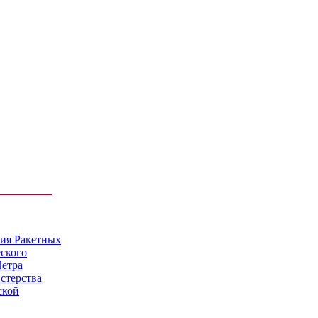
мия Ракетных
еского
Петра
стерства
ской