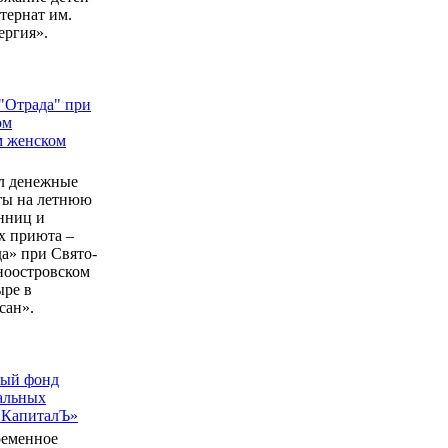
ернат им.
ергия».
"Отрада" при
ом
м женском
л денежные
еты на летнюю
нниц и
 приюта –
а» при Свято-
ноостровском
ыре в
сан».
ный фонд
альных
 КапиталЪ»
ременное