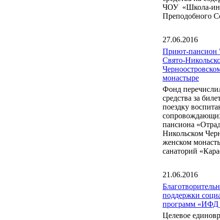
ЧОУ «Школа-инт
Преподобного С
27.06.2016
Приют-пансион 
Свято-Никольск
Черноостровско
монастыре
Фонд перечисли
средства за бил
поездку воспита
сопровождающих
пансиона «Отрад
Никольском Чер
женском монаст
санаторий «Кара
21.06.2016
Благотворитель
поддержки соци
программ «ИФД
Целевое единов