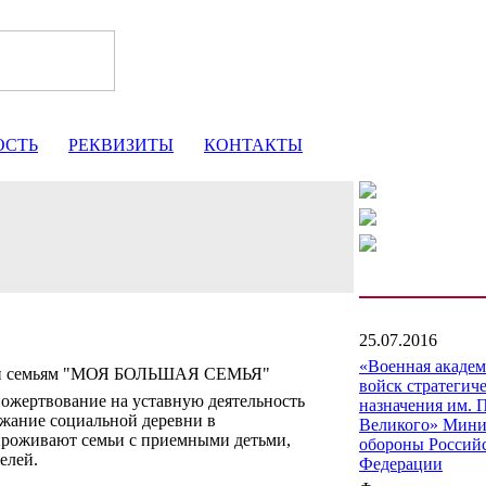
ОСТЬ
РЕКВИЗИТЫ
КОНТАКТЫ
25.07.2016
«Военная акаде
щи семьям "МОЯ БОЛЬШАЯ СЕМЬЯ"
войск стратегич
ожертвование на уставную деятельность
назначения им. 
ржание социальной деревни в
Великого» Мини
 проживают семьи с приемными детьми,
обороны Россий
елей.
Федерации