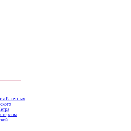
мия Ракетных
еского
Петра
стерства
ской