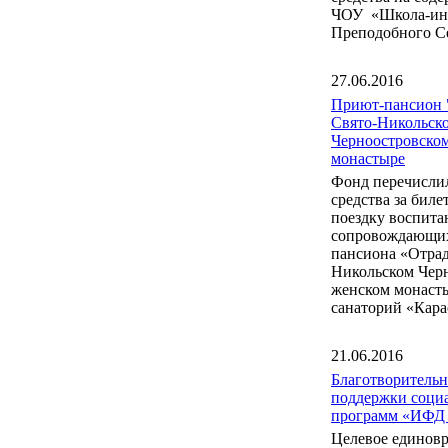
ЧОУ «Школа-инт
Преподобного С
27.06.2016
Приют-пансион 
Свято-Никольск
Черноостровско
монастыре
Фонд перечисли
средства за бил
поездку воспита
сопровождающих
пансиона «Отрад
Никольском Чер
женском монаст
санаторий «Кара
21.06.2016
Благотворитель
поддержки соци
программ «ИФД
Целевое единов