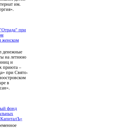
ернат им.
ергия».
"Отрада" при
ом
м женском
л денежные
еты на летнюю
нниц и
 приюта –
а» при Свято-
ноостровском
ыре в
сан».
ный фонд
альных
 КапиталЪ»
ременное