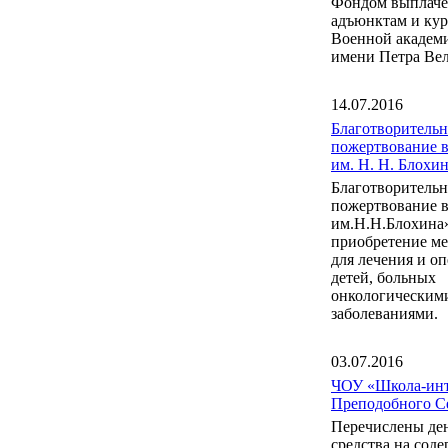
Фондом выплаче
адъюнктам и ку
Военной акаде
имени Петра Вел
14.07.2016
Благотворительн
пожертвование 
им. Н. Н. Блох
Благотворительн
пожертвование 
им.Н.Н.Блохина
приобретение м
для лечения и о
детей, больных
онкологическим
заболеваниями.
03.07.2016
ЧОУ «Школа-инт
Преподобного С
Перечислены де
средства на сод