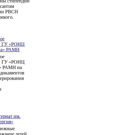
ны стипендии
рсантам
мии РВСН
икого.
ое
в ГУ «РОНЦ
ина» РАМН
ое
в ГУ «РОНЦ
» РАМН на
едикаментов
перирования
и
ернат им.
ергия»
нежные
ержание детей