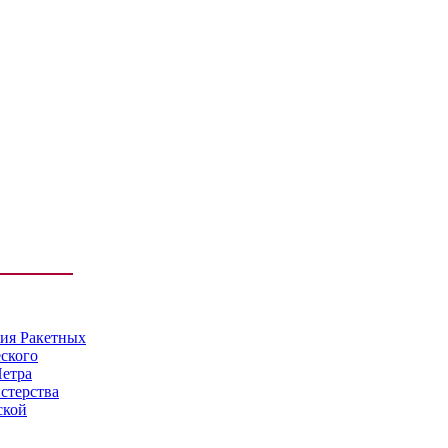
мия Ракетных
еского
Петра
стерства
ской