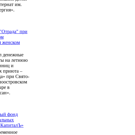
ернат им.
ергия».
"Отрада" при
ом
м женском
л денежные
еты на летнюю
нниц и
 приюта –
а» при Свято-
ноостровском
ыре в
сан».
ный фонд
альных
 КапиталЪ»
ременное