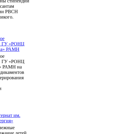
ны стипендии
рсантам
мии РВСН
икого.
ое
в ГУ «РОНЦ
ина» РАМН
ое
в ГУ «РОНЦ
» РАМН на
едикаментов
перирования
и
ернат им.
ергия»
нежные
ержание детей