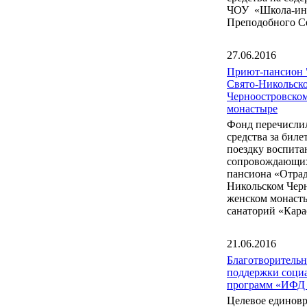
ЧОУ «Школа-инт
Преподобного С
27.06.2016
Приют-пансион 
Свято-Никольск
Черноостровско
монастыре
Фонд перечисли
средства за бил
поездку воспита
сопровождающих
пансиона «Отрад
Никольском Чер
женском монаст
санаторий «Кара
21.06.2016
Благотворитель
поддержки соци
программ «ИФД
Целевое единов