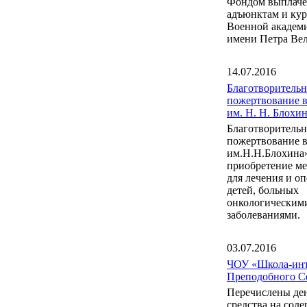
Фондом выплаче
адъюнктам и ку
Военной акаде
имени Петра Вел
14.07.2016
Благотворительн
пожертвование 
им. Н. Н. Блох
Благотворительн
пожертвование 
им.Н.Н.Блохина
приобретение м
для лечения и о
детей, больных
онкологическим
заболеваниями.
03.07.2016
ЧОУ «Школа-инт
Преподобного С
Перечислены де
средства на сод