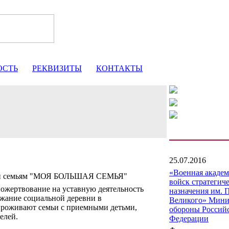
ОСТЬ
РЕКВИЗИТЫ
КОНТАКТЫ
25.07.2016
«Военная акаде
щи семьям "МОЯ БОЛЬШАЯ СЕМЬЯ"
войск стратегич
ожертвование на уставную деятельность
назначения им. 
ржание социальной деревни в
Великого» Мини
 проживают семьи с приемными детьми,
обороны Россий
елей.
Федерации