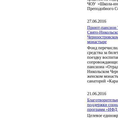
ЧОУ «Школа-инт
Преподобного С
27.06.2016
Приют-пансион 
Свято-Никольск
Черноостровско
монастыре
Фонд перечисли
средства за бил
поездку воспита
сопровождающих
пансиона «Отрад
Никольском Чер
женском монаст
санаторий «Кара
21.06.2016
Благотворитель
поддержки соци
программ «ИФД
Целевое единов