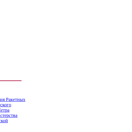
мия Ракетных
еского
Петра
стерства
ской