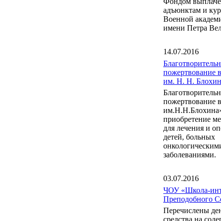
Фондом выплаче
адъюнктам и ку
Военной акаде
имени Петра Вел
14.07.2016
Благотворительн
пожертвование 
им. Н. Н. Блох
Благотворительн
пожертвование 
им.Н.Н.Блохина
приобретение м
для лечения и о
детей, больных
онкологическим
заболеваниями.
03.07.2016
ЧОУ «Школа-инт
Преподобного С
Перечислены де
средства на сод