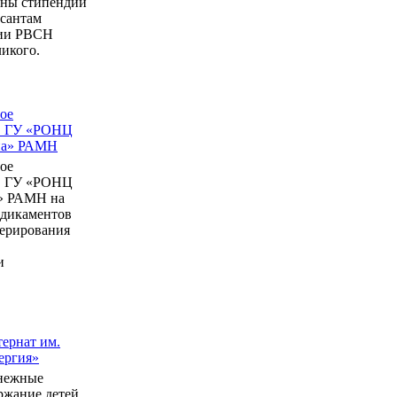
ны стипендии
рсантам
мии РВСН
икого.
ое
в ГУ «РОНЦ
ина» РАМН
ое
в ГУ «РОНЦ
» РАМН на
едикаментов
перирования
и
ернат им.
ергия»
нежные
ержание детей