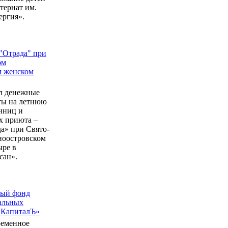
ернат им.
ергия».
"Отрада" при
ом
м женском
л денежные
еты на летнюю
нниц и
 приюта –
а» при Свято-
ноостровском
ыре в
сан».
ный фонд
альных
 КапиталЪ»
ременное