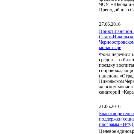
ЧОУ «Школа-инт
Преподобного С
27.06.2016
Приют-пансион 
Свято-Никольск
Черноостровско
монастыре
Фонд перечисли
средства за бил
поездку воспита
сопровождающих
пансиона «Отрад
Никольском Чер
женском монаст
санаторий «Кара
21.06.2016
Благотворитель
поддержки соци
программ «ИФД
Целевое единов