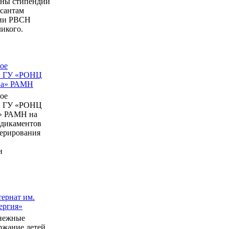
ны стипендии
рсантам
мии РВСН
икого.
ое
в ГУ «РОНЦ
ина» РАМН
ое
в ГУ «РОНЦ
» РАМН на
едикаментов
перирования
и
ернат им.
ергия»
нежные
ержание детей