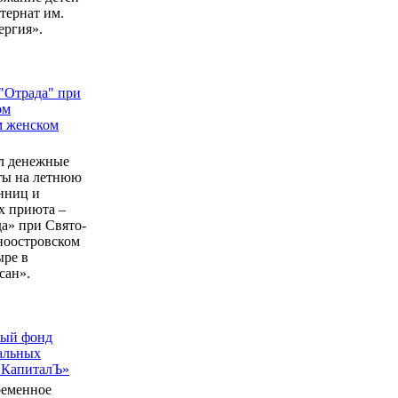
ернат им.
ергия».
"Отрада" при
ом
м женском
л денежные
еты на летнюю
нниц и
 приюта –
а» при Свято-
ноостровском
ыре в
сан».
ный фонд
альных
 КапиталЪ»
ременное