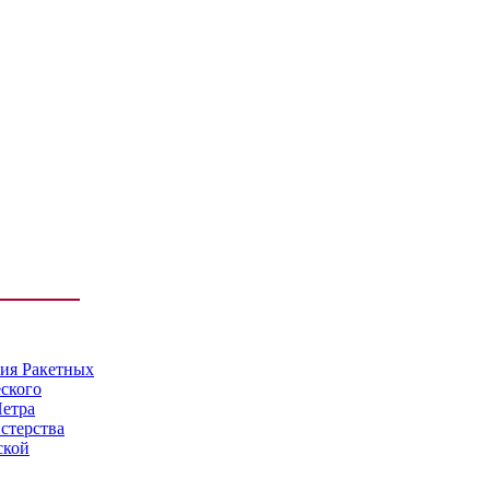
мия Ракетных
еского
Петра
стерства
ской