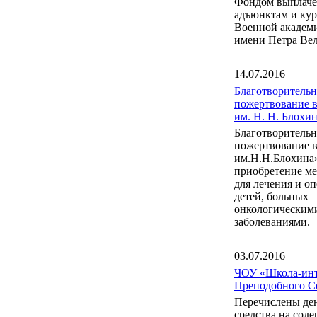
Фондом выплаче
адъюнктам и ку
Военной акаде
имени Петра Вел
14.07.2016
Благотворительн
пожертвование 
им. Н. Н. Блох
Благотворительн
пожертвование 
им.Н.Н.Блохина
приобретение м
для лечения и о
детей, больных
онкологическим
заболеваниями.
03.07.2016
ЧОУ «Школа-инт
Преподобного С
Перечислены де
средства на сод