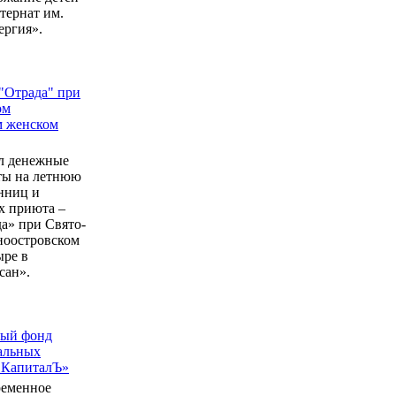
ернат им.
ергия».
"Отрада" при
ом
м женском
л денежные
еты на летнюю
нниц и
 приюта –
а» при Свято-
ноостровском
ыре в
сан».
ный фонд
альных
 КапиталЪ»
ременное