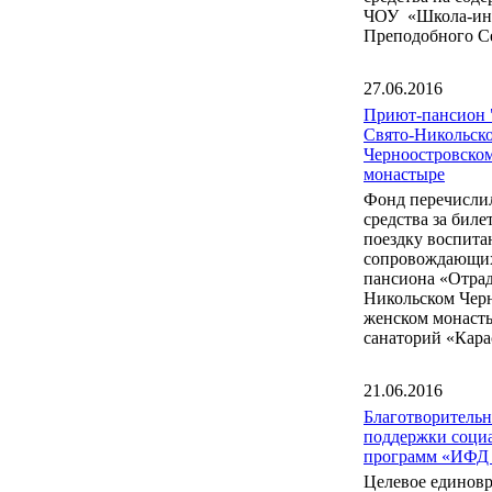
ЧОУ «Школа-инт
Преподобного С
27.06.2016
Приют-пансион 
Свято-Никольск
Черноостровско
монастыре
Фонд перечисли
средства за бил
поездку воспита
сопровождающих
пансиона «Отрад
Никольском Чер
женском монаст
санаторий «Кара
21.06.2016
Благотворитель
поддержки соци
программ «ИФД
Целевое единов