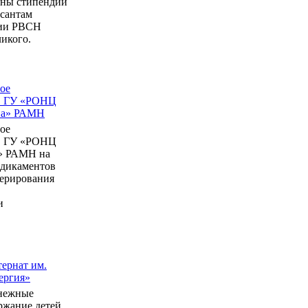
ны стипендии
рсантам
мии РВСН
икого.
ое
в ГУ «РОНЦ
ина» РАМН
ое
в ГУ «РОНЦ
» РАМН на
едикаментов
перирования
и
ернат им.
ергия»
нежные
ержание детей