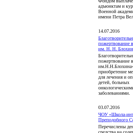
Фондом выплаче
адъюнктам и ку
Военной акаде
имени Петра Вел
14.07.2016
Благотворительн
пожертвование 
им. Н. Н. Блох
Благотворительн
пожертвование 
им.Н.Н.Блохина
приобретение м
для лечения и о
детей, больных
онкологическим
заболеваниями.
03.07.2016
ЧОУ «Школа-инт
Преподобного С
Перечислены де
средства на сод