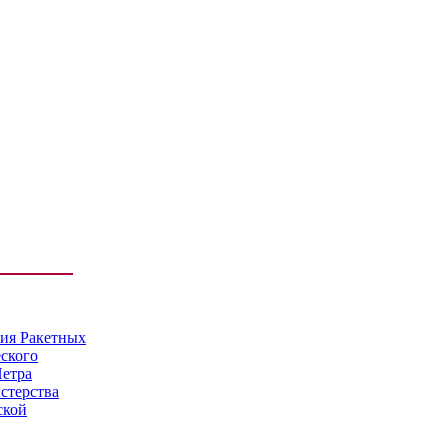
мия Ракетных
еского
Петра
стерства
ской