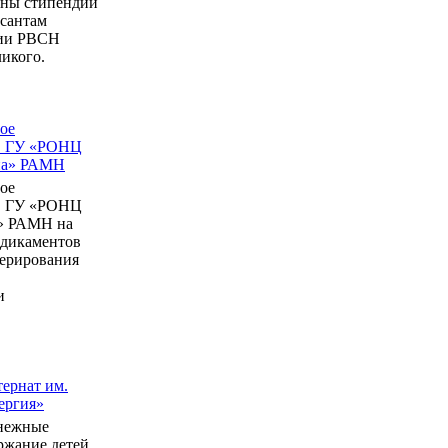
ны стипендии
рсантам
мии РВСН
икого.
ое
в ГУ «РОНЦ
ина» РАМН
ое
в ГУ «РОНЦ
» РАМН на
едикаментов
перирования
и
ернат им.
ергия»
нежные
ержание детей