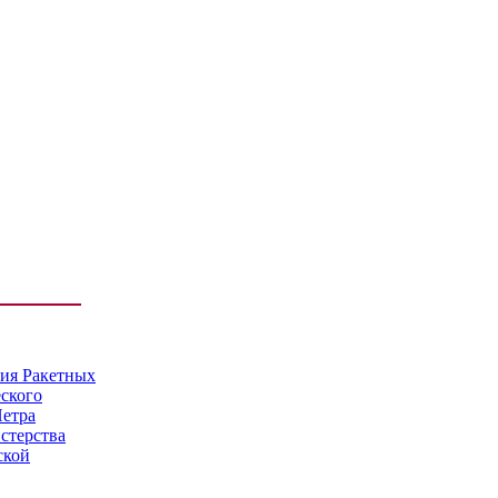
мия Ракетных
еского
Петра
стерства
ской