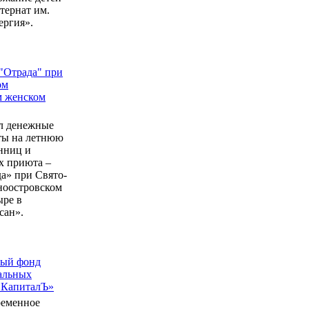
ернат им.
ергия».
"Отрада" при
ом
м женском
л денежные
еты на летнюю
нниц и
 приюта –
а» при Свято-
ноостровском
ыре в
сан».
ный фонд
альных
 КапиталЪ»
ременное