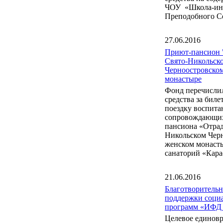
ЧОУ «Школа-инт
Преподобного С
27.06.2016
Приют-пансион 
Свято-Никольск
Черноостровско
монастыре
Фонд перечисли
средства за бил
поездку воспита
сопровождающих
пансиона «Отрад
Никольском Чер
женском монаст
санаторий «Кара
21.06.2016
Благотворитель
поддержки соци
программ «ИФД
Целевое единов