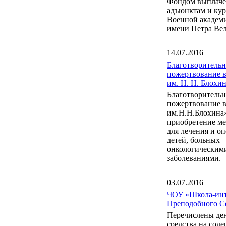
Фондом выплаче
адъюнктам и ку
Военной акаде
имени Петра Вел
14.07.2016
Благотворительн
пожертвование 
им. Н. Н. Блох
Благотворительн
пожертвование 
им.Н.Н.Блохина
приобретение м
для лечения и о
детей, больных
онкологическим
заболеваниями.
03.07.2016
ЧОУ «Школа-инт
Преподобного С
Перечислены де
средства на сод