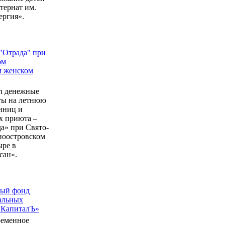
ернат им.
ергия».
"Отрада" при
ом
м женском
л денежные
еты на летнюю
нниц и
 приюта –
а» при Свято-
ноостровском
ыре в
сан».
ный фонд
альных
 КапиталЪ»
ременное