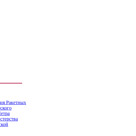
мия Ракетных
еского
Петра
стерства
ской