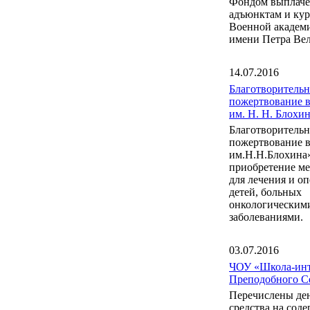
Фондом выплаче
адъюнктам и ку
Военной акаде
имени Петра Вел
14.07.2016
Благотворительн
пожертвование 
им. Н. Н. Блох
Благотворительн
пожертвование 
им.Н.Н.Блохина
приобретение м
для лечения и о
детей, больных
онкологическим
заболеваниями.
03.07.2016
ЧОУ «Школа-инт
Преподобного С
Перечислены де
средства на сод