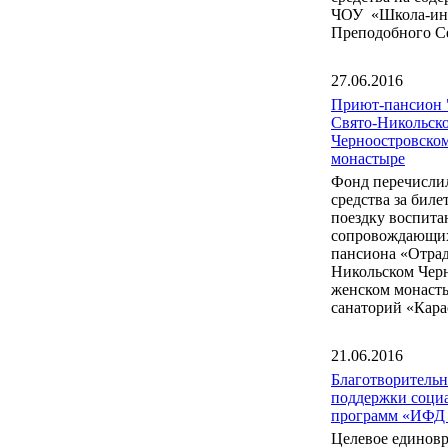
ЧОУ «Школа-инт
Преподобного С
27.06.2016
Приют-пансион 
Свято-Никольск
Черноостровско
монастыре
Фонд перечисли
средства за бил
поездку воспита
сопровождающих
пансиона «Отрад
Никольском Чер
женском монаст
санаторий «Кара
21.06.2016
Благотворитель
поддержки соци
программ «ИФД
Целевое единов