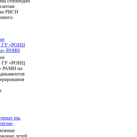
ны стипендии
рсантам
мии РВСН
икого.
ое
в ГУ «РОНЦ
ина» РАМН
ое
в ГУ «РОНЦ
» РАМН на
едикаментов
перирования
и
ернат им.
ергия»
нежные
ержание детей