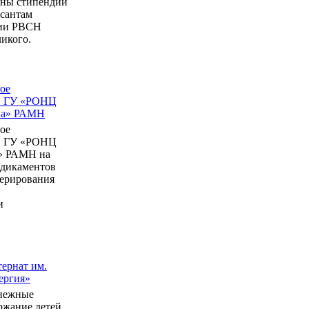
ны стипендии
рсантам
мии РВСН
икого.
ое
в ГУ «РОНЦ
ина» РАМН
ое
в ГУ «РОНЦ
» РАМН на
едикаментов
перирования
и
ернат им.
ергия»
нежные
ержание детей