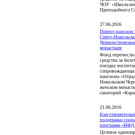
ЧОУ «Школа-инт
Преподобного С
27.06.2016
Приют-пансион 
Свято-Никольск
Черноостровско
монастыре
Фонд перечисли
средства за бил
поездку воспита
сопровождающих
пансиона «Отрад
Никольском Чер
женском монаст
санаторий «Кара
21.06.2016
Благотворитель
поддержки соци
программ «ИФД
Целевое единов