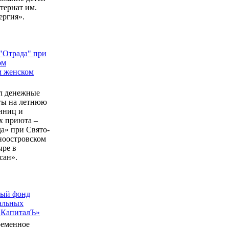
ернат им.
ергия».
"Отрада" при
ом
м женском
л денежные
еты на летнюю
нниц и
 приюта –
а» при Свято-
ноостровском
ыре в
сан».
ный фонд
альных
 КапиталЪ»
ременное