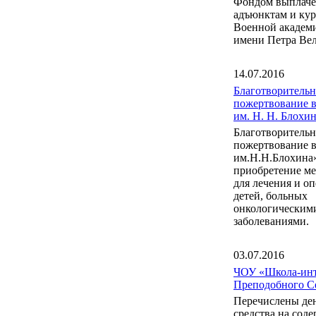
Фондом выплаче
адъюнктам и ку
Военной акаде
имени Петра Вел
14.07.2016
Благотворительн
пожертвование 
им. Н. Н. Блох
Благотворительн
пожертвование 
им.Н.Н.Блохина
приобретение м
для лечения и о
детей, больных
онкологическим
заболеваниями.
03.07.2016
ЧОУ «Школа-инт
Преподобного С
Перечислены де
средства на сод