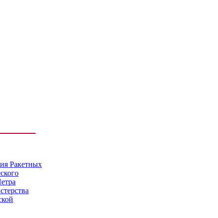
мия Ракетных
еского
Петра
стерства
ской