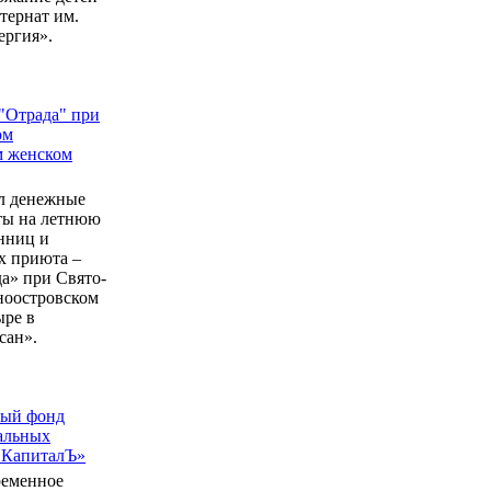
ернат им.
ергия».
"Отрада" при
ом
м женском
л денежные
еты на летнюю
нниц и
 приюта –
а» при Свято-
ноостровском
ыре в
сан».
ный фонд
альных
 КапиталЪ»
ременное