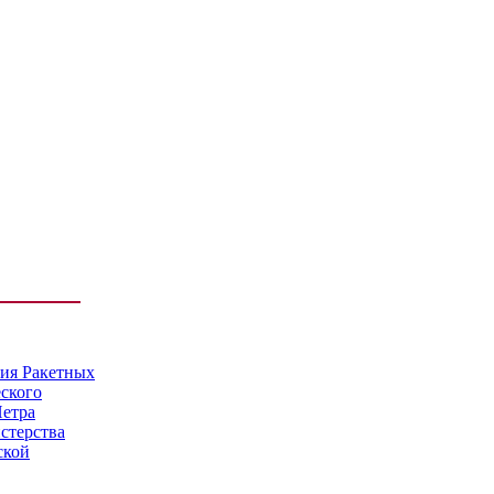
мия Ракетных
еского
Петра
стерства
ской