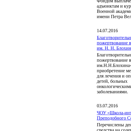
Фондом выплаче
адъюнктам и ку
Военной акаде
имени Петра Вел
14.07.2016
Благотворительн
пожертвование 
им. Н. Н. Блох
Благотворительн
пожертвование 
им.Н.Н.Блохина
приобретение м
для лечения и о
детей, больных
онкологическим
заболеваниями.
03.07.2016
ЧОУ «Школа-инт
Преподобного С
Перечислены де
средства на сод