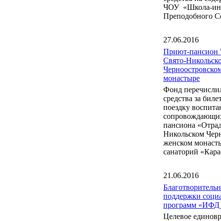
ЧОУ «Школа-инт
Преподобного С
27.06.2016
Приют-пансион 
Свято-Никольск
Черноостровско
монастыре
Фонд перечисли
средства за бил
поездку воспита
сопровождающих
пансиона «Отрад
Никольском Чер
женском монаст
санаторий «Кара
21.06.2016
Благотворитель
поддержки соци
программ «ИФД
Целевое единов