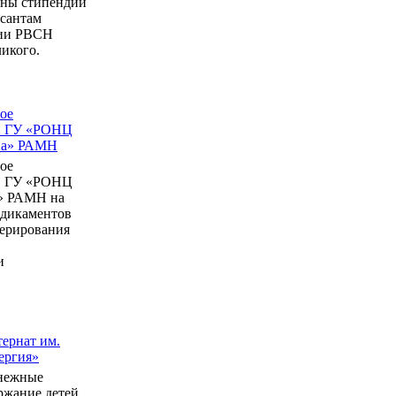
ны стипендии
рсантам
мии РВСН
икого.
ое
в ГУ «РОНЦ
ина» РАМН
ое
в ГУ «РОНЦ
» РАМН на
едикаментов
перирования
и
ернат им.
ергия»
нежные
ержание детей