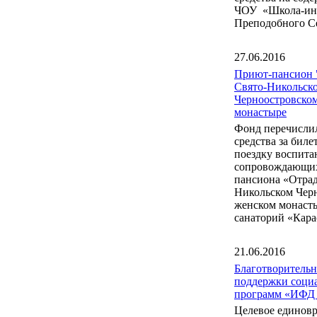
ЧОУ «Школа-инт
Преподобного С
27.06.2016
Приют-пансион 
Свято-Никольск
Черноостровско
монастыре
Фонд перечисли
средства за бил
поездку воспита
сопровождающих
пансиона «Отрад
Никольском Чер
женском монаст
санаторий «Кара
21.06.2016
Благотворитель
поддержки соци
программ «ИФД
Целевое единов