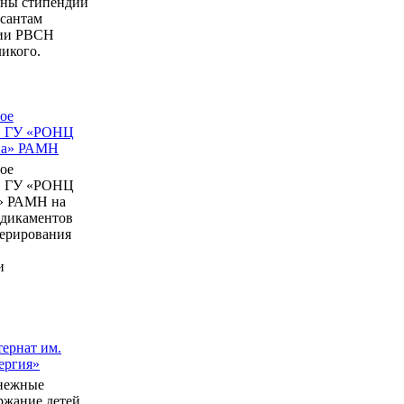
ны стипендии
рсантам
мии РВСН
икого.
ое
в ГУ «РОНЦ
ина» РАМН
ое
в ГУ «РОНЦ
» РАМН на
едикаментов
перирования
и
ернат им.
ергия»
нежные
ержание детей