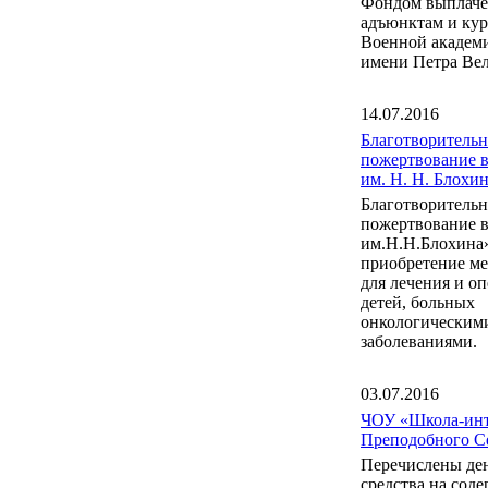
Фондом выплаче
адъюнктам и ку
Военной акаде
имени Петра Вел
14.07.2016
Благотворительн
пожертвование 
им. Н. Н. Блох
Благотворительн
пожертвование 
им.Н.Н.Блохина
приобретение м
для лечения и о
детей, больных
онкологическим
заболеваниями.
03.07.2016
ЧОУ «Школа-инт
Преподобного С
Перечислены де
средства на сод