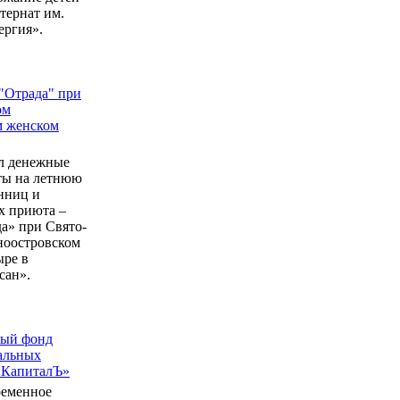
ернат им.
ергия».
"Отрада" при
ом
м женском
л денежные
еты на летнюю
нниц и
 приюта –
а» при Свято-
ноостровском
ыре в
сан».
ный фонд
альных
 КапиталЪ»
ременное