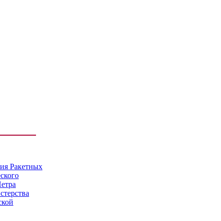
мия Ракетных
еского
Петра
стерства
ской