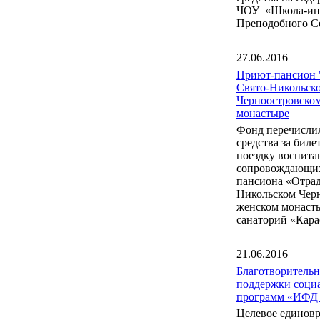
ЧОУ «Школа-инт
Преподобного С
27.06.2016
Приют-пансион 
Свято-Никольск
Черноостровско
монастыре
Фонд перечисли
средства за бил
поездку воспита
сопровождающих
пансиона «Отрад
Никольском Чер
женском монаст
санаторий «Кара
21.06.2016
Благотворитель
поддержки соци
программ «ИФД
Целевое единов