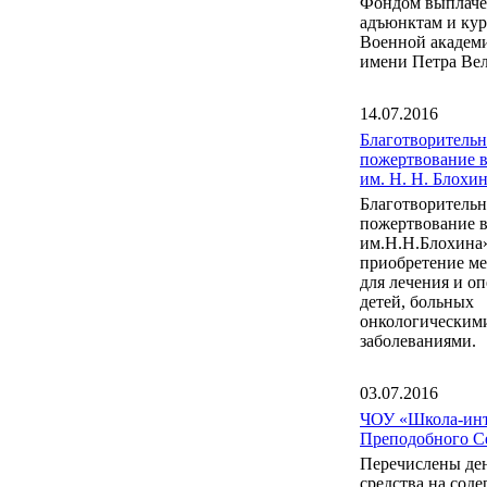
Фондом выплаче
адъюнктам и ку
Военной акаде
имени Петра Вел
14.07.2016
Благотворительн
пожертвование 
им. Н. Н. Блох
Благотворительн
пожертвование 
им.Н.Н.Блохина
приобретение м
для лечения и о
детей, больных
онкологическим
заболеваниями.
03.07.2016
ЧОУ «Школа-инт
Преподобного С
Перечислены де
средства на сод