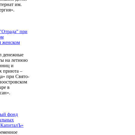
ернат им.
ергия».
"Отрада" при
ом
м женском
л денежные
еты на летнюю
нниц и
 приюта –
а» при Свято-
ноостровском
ыре в
сан».
ный фонд
альных
 КапиталЪ»
ременное