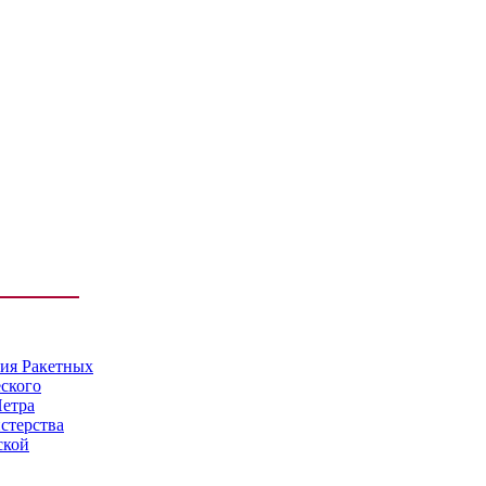
мия Ракетных
еского
Петра
стерства
ской