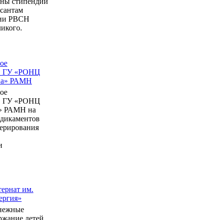
ны стипендии
рсантам
мии РВСН
икого.
ое
в ГУ «РОНЦ
ина» РАМН
ое
в ГУ «РОНЦ
» РАМН на
едикаментов
перирования
и
ернат им.
ергия»
нежные
ержание детей