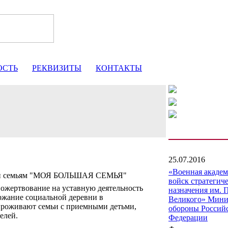
ОСТЬ
РЕКВИЗИТЫ
КОНТАКТЫ
25.07.2016
«Военная акаде
щи семьям "МОЯ БОЛЬШАЯ СЕМЬЯ"
войск стратегич
ожертвование на уставную деятельность
назначения им. 
ржание социальной деревни в
Великого» Мини
 проживают семьи с приемными детьми,
обороны Россий
елей.
Федерации