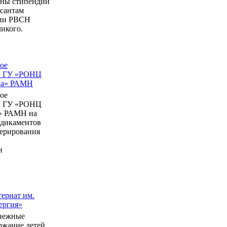
ны стипендии
рсантам
мии РВСН
икого.
ое
в ГУ «РОНЦ
ина» РАМН
ое
в ГУ «РОНЦ
» РАМН на
едикаментов
перирования
и
ернат им.
ергия»
нежные
ержание детей