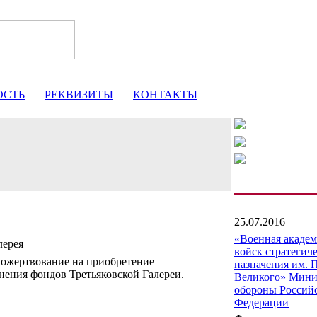
ОСТЬ
РЕКВИЗИТЫ
КОНТАКТЫ
25.07.2016
«Военная акаде
лерея
войск стратегич
пожертвование на приобретение
назначения им. 
нения фондов Третьяковской Галереи.
Великого» Мини
обороны Россий
Федерации