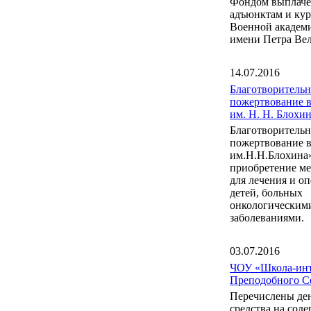
Фондом выплаче
адъюнктам и ку
Военной акаде
имени Петра Вел
14.07.2016
Благотворительн
пожертвование 
им. Н. Н. Блох
Благотворительн
пожертвование 
им.Н.Н.Блохина
приобретение м
для лечения и о
детей, больных
онкологическим
заболеваниями.
03.07.2016
ЧОУ «Школа-инт
Преподобного С
Перечислены де
средства на сод