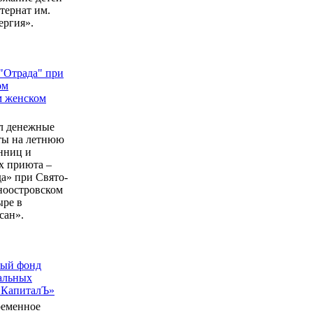
ернат им.
ергия».
"Отрада" при
ом
м женском
л денежные
еты на летнюю
нниц и
 приюта –
а» при Свято-
ноостровском
ыре в
сан».
ный фонд
альных
 КапиталЪ»
ременное