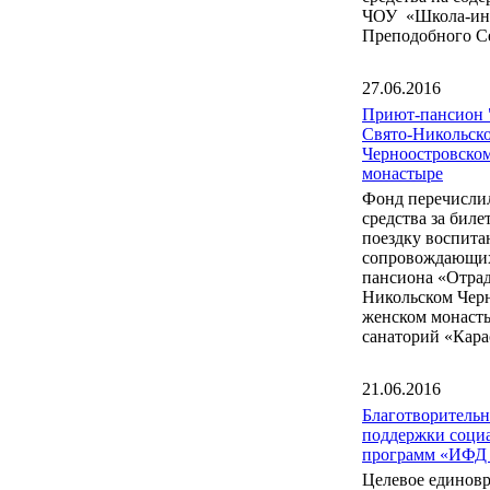
ЧОУ «Школа-инт
Преподобного С
27.06.2016
Приют-пансион 
Свято-Никольск
Черноостровско
монастыре
Фонд перечисли
средства за бил
поездку воспита
сопровождающих
пансиона «Отрад
Никольском Чер
женском монаст
санаторий «Кара
21.06.2016
Благотворитель
поддержки соци
программ «ИФД
Целевое единов