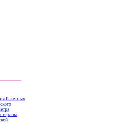
мия Ракетных
еского
Петра
стерства
ской