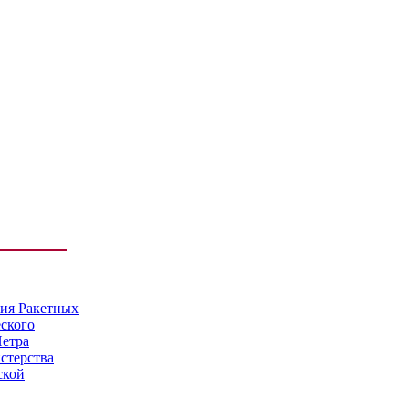
мия Ракетных
еского
Петра
стерства
ской