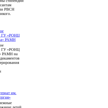
ны стипендии
рсантам
мии РВСН
икого.
ое
в ГУ «РОНЦ
ина» РАМН
ое
в ГУ «РОНЦ
» РАМН на
едикаментов
перирования
и
ернат им.
ергия»
нежные
ержание детей