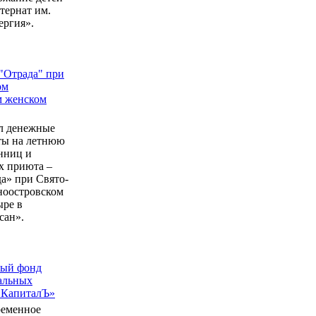
ернат им.
ергия».
"Отрада" при
ом
м женском
л денежные
еты на летнюю
нниц и
 приюта –
а» при Свято-
ноостровском
ыре в
сан».
ный фонд
альных
 КапиталЪ»
ременное