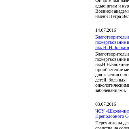
Фондом выплаче
адъюнктам и ку
Военной акаде
имени Петра Вел
14.07.2016
Благотворительн
пожертвование 
им. Н. Н. Блох
Благотворительн
пожертвование 
им.Н.Н.Блохина
приобретение м
для лечения и о
детей, больных
онкологическим
заболеваниями.
03.07.2016
ЧОУ «Школа-инт
Преподобного С
Перечислены де
средства на сод