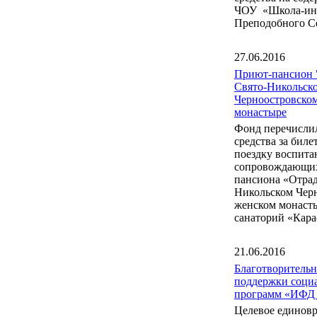
ЧОУ «Школа-инт
Преподобного С
27.06.2016
Приют-пансион 
Свято-Никольск
Черноостровско
монастыре
Фонд перечисли
средства за бил
поездку воспита
сопровождающих
пансиона «Отрад
Никольском Чер
женском монаст
санаторий «Кара
21.06.2016
Благотворитель
поддержки соци
программ «ИФД
Целевое единов