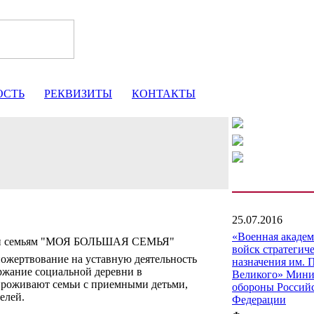
ОСТЬ
РЕКВИЗИТЫ
КОНТАКТЫ
25.07.2016
«Военная акаде
щи семьям "МОЯ БОЛЬШАЯ СЕМЬЯ"
войск стратегич
ожертвование на уставную деятельность
назначения им. 
ржание социальной деревни в
Великого» Мини
 проживают семьи с приемными детьми,
обороны Россий
елей.
Федерации