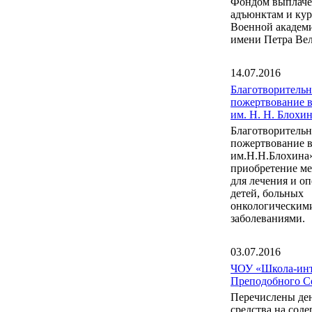
Фондом выплаче
адъюнктам и ку
Военной акаде
имени Петра Вел
14.07.2016
Благотворительн
пожертвование 
им. Н. Н. Блох
Благотворительн
пожертвование 
им.Н.Н.Блохина
приобретение м
для лечения и о
детей, больных
онкологическим
заболеваниями.
03.07.2016
ЧОУ «Школа-инт
Преподобного С
Перечислены де
средства на сод