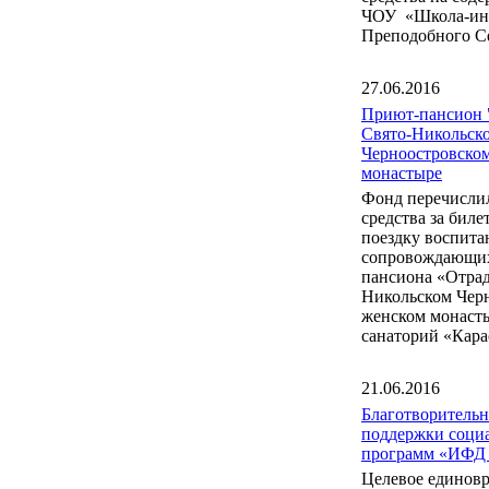
ЧОУ «Школа-инт
Преподобного С
27.06.2016
Приют-пансион 
Свято-Никольск
Черноостровско
монастыре
Фонд перечисли
средства за бил
поездку воспита
сопровождающих
пансиона «Отрад
Никольском Чер
женском монаст
санаторий «Кара
21.06.2016
Благотворитель
поддержки соци
программ «ИФД
Целевое единов