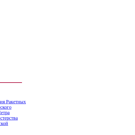
мия Ракетных
еского
Петра
стерства
ской