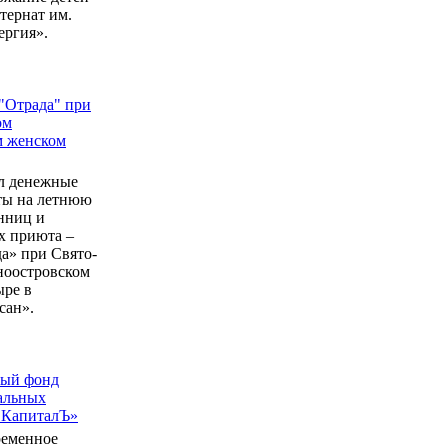
ернат им.
ергия».
"Отрада" при
ом
м женском
л денежные
еты на летнюю
нниц и
 приюта –
а» при Свято-
ноостровском
ыре в
сан».
ный фонд
альных
 КапиталЪ»
ременное