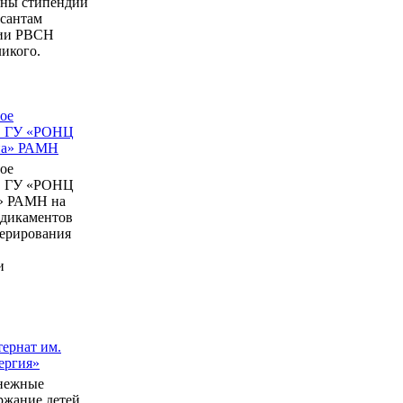
ны стипендии
рсантам
мии РВСН
икого.
ое
в ГУ «РОНЦ
ина» РАМН
ое
в ГУ «РОНЦ
» РАМН на
едикаментов
перирования
и
ернат им.
ергия»
нежные
ержание детей