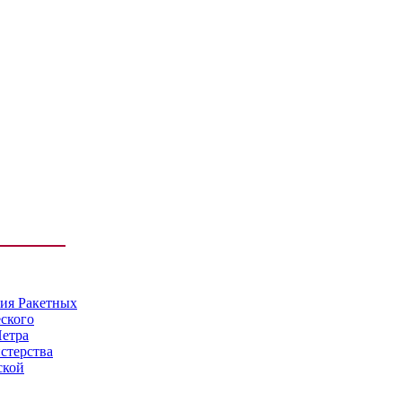
мия Ракетных
еского
Петра
стерства
ской