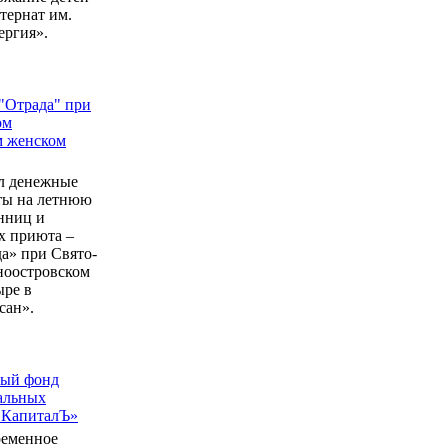
ернат им.
ергия».
"Отрада" при
ом
м женском
л денежные
еты на летнюю
нниц и
 приюта –
а» при Свято-
ноостровском
ыре в
сан».
ный фонд
альных
 КапиталЪ»
ременное