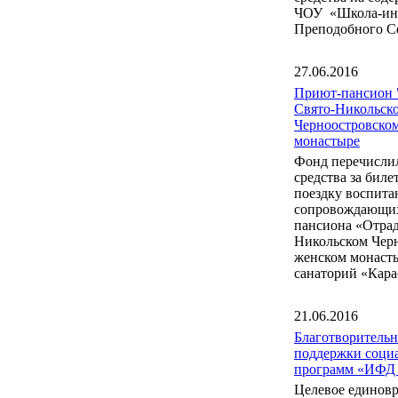
ЧОУ «Школа-инт
Преподобного С
27.06.2016
Приют-пансион 
Свято-Никольск
Черноостровско
монастыре
Фонд перечисли
средства за бил
поездку воспита
сопровождающих
пансиона «Отрад
Никольском Чер
женском монаст
санаторий «Кара
21.06.2016
Благотворитель
поддержки соци
программ «ИФД
Целевое единов