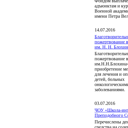
Фондом выплаче
адъюнктам и ку
Военной акаде
имени Петра Вел
14.07.2016
Благотворительн
пожертвование 
им. Н. Н. Блох
Благотворительн
пожертвование 
им.Н.Н.Блохина
приобретение м
для лечения и о
детей, больных
онкологическим
заболеваниями.
03.07.2016
ЧОУ «Школа-инт
Преподобного С
Перечислены де
средства на сод