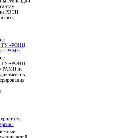
ны стипендии
рсантам
мии РВСН
икого.
ое
в ГУ «РОНЦ
ина» РАМН
ое
в ГУ «РОНЦ
» РАМН на
едикаментов
перирования
и
ернат им.
ергия»
нежные
ержание детей