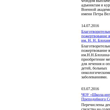
Фондом выплаче
адъюнктам и ку
Военной акаде
имени Петра Вел
14.07.2016
Благотворительн
пожертвование 
им. Н. Н. Блох
Благотворительн
пожертвование 
им.Н.Н.Блохина
приобретение м
для лечения и о
детей, больных
онкологическим
заболеваниями.
03.07.2016
ЧОУ «Школа-инт
Преподобного С
Перечислены де
средства на сод