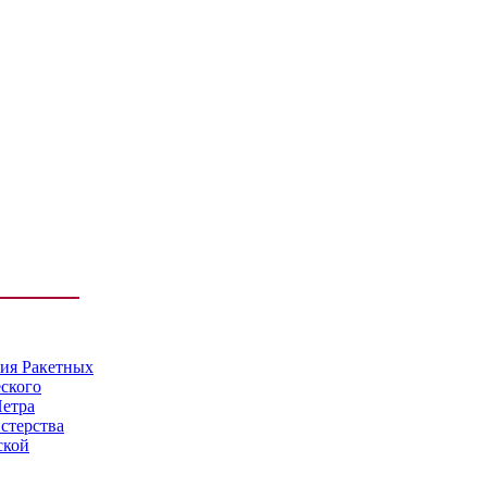
мия Ракетных
еского
Петра
стерства
ской