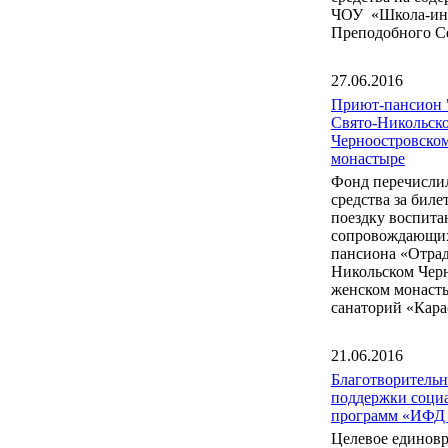
ЧОУ «Школа-инт
Преподобного С
27.06.2016
Приют-пансион 
Свято-Никольск
Черноостровско
монастыре
Фонд перечисли
средства за бил
поездку воспита
сопровождающих
пансиона «Отрад
Никольском Чер
женском монаст
санаторий «Кара
21.06.2016
Благотворитель
поддержки соци
программ «ИФД
Целевое единов