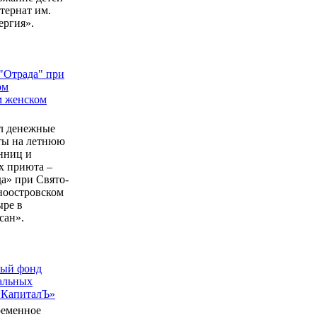
ернат им.
ергия».
"Отрада" при
ом
м женском
л денежные
еты на летнюю
нниц и
 приюта –
а» при Свято-
ноостровском
ыре в
сан».
ный фонд
альных
 КапиталЪ»
ременное