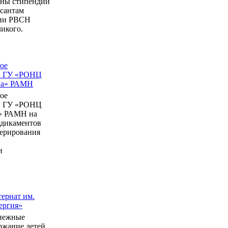
ны стипендии
рсантам
мии РВСН
икого.
ое
в ГУ «РОНЦ
ина» РАМН
ое
в ГУ «РОНЦ
» РАМН на
едикаментов
перирования
и
ернат им.
ергия»
нежные
ержание детей