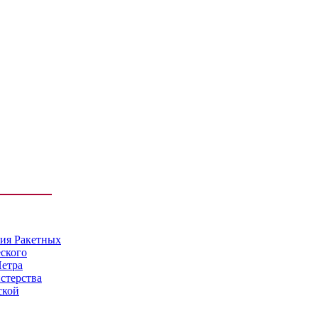
мия Ракетных
еского
Петра
стерства
ской