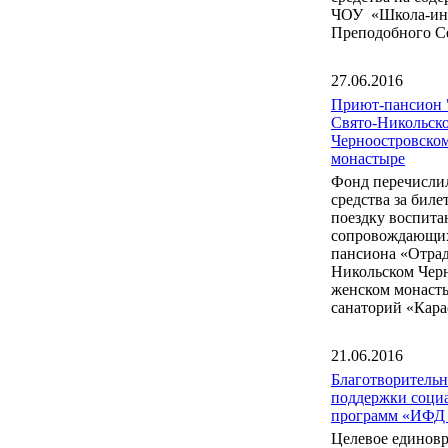
ЧОУ «Школа-инт
Преподобного С
27.06.2016
Приют-пансион 
Свято-Никольск
Черноостровско
монастыре
Фонд перечисли
средства за бил
поездку воспита
сопровождающих
пансиона «Отрад
Никольском Чер
женском монаст
санаторий «Кара
21.06.2016
Благотворитель
поддержки соци
программ «ИФД
Целевое единов