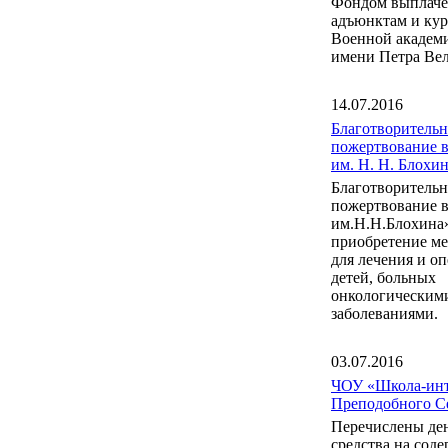
Фондом выплаче
адъюнктам и ку
Военной акаде
имени Петра Вел
14.07.2016
Благотворительн
пожертвование 
им. Н. Н. Блох
Благотворительн
пожертвование 
им.Н.Н.Блохина
приобретение м
для лечения и о
детей, больных
онкологическим
заболеваниями.
03.07.2016
ЧОУ «Школа-инт
Преподобного С
Перечислены де
средства на сод