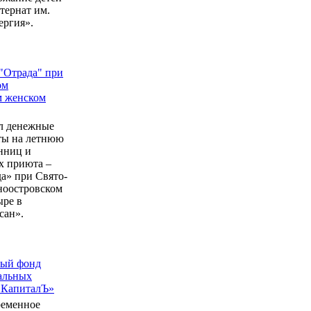
ернат им.
ергия».
"Отрада" при
ом
м женском
л денежные
еты на летнюю
нниц и
 приюта –
а» при Свято-
ноостровском
ыре в
сан».
ный фонд
альных
 КапиталЪ»
ременное