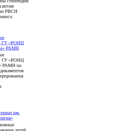
ны стипендии
рсантам
мии РВСН
икого.
ое
в ГУ «РОНЦ
ина» РАМН
ое
в ГУ «РОНЦ
» РАМН на
едикаментов
перирования
и
ернат им.
ергия»
нежные
ержание детей