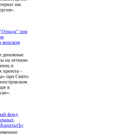
ернат им.
ергия».
"Отрада" при
ом
м женском
л денежные
еты на летнюю
нниц и
 приюта –
а» при Свято-
ноостровском
ыре в
сан».
ный фонд
альных
 КапиталЪ»
ременное