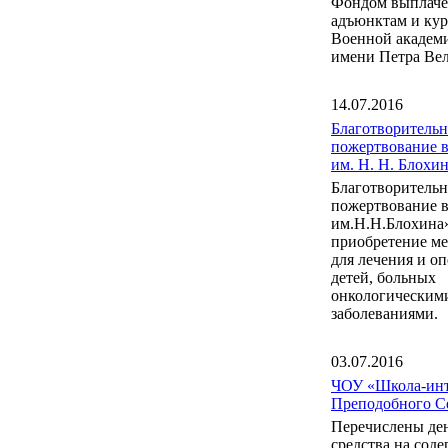
Фондом выплаче
адъюнктам и ку
Военной акаде
имени Петра Вел
14.07.2016
Благотворительн
пожертвование 
им. Н. Н. Блох
Благотворительн
пожертвование 
им.Н.Н.Блохина
приобретение м
для лечения и о
детей, больных
онкологическим
заболеваниями.
03.07.2016
ЧОУ «Школа-инт
Преподобного С
Перечислены де
средства на сод