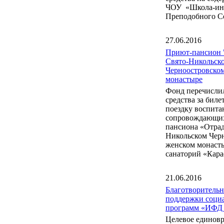
ЧОУ «Школа-инт
Преподобного С
27.06.2016
Приют-пансион 
Свято-Никольск
Черноостровско
монастыре
Фонд перечисли
средства за бил
поездку воспита
сопровождающих
пансиона «Отрад
Никольском Чер
женском монаст
санаторий «Кара
21.06.2016
Благотворитель
поддержки соци
программ «ИФД
Целевое единов