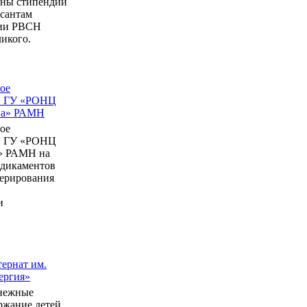
ны стипендии
рсантам
мии РВСН
икого.
ое
в ГУ «РОНЦ
ина» РАМН
ое
в ГУ «РОНЦ
» РАМН на
едикаментов
перирования
и
ернат им.
ергия»
нежные
ержание детей