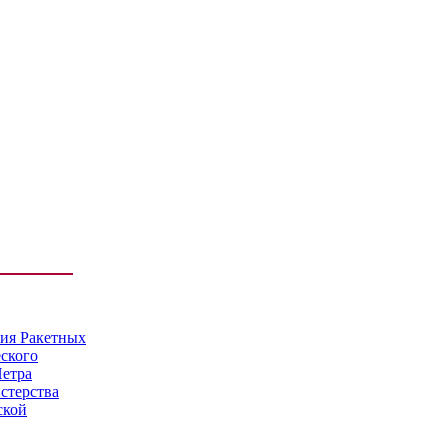
мия Ракетных
еского
Петра
стерства
ской